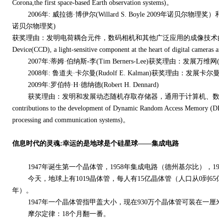
Corona,the first space-based Earth observation systems)。
2006年: 威拉德·博伊尔(Willard S. Boyle 2009年诺贝尔物理奖）和乔
诺贝尔物理奖)
获奖理由：发明电荷耦合元件，数码相机和其他广泛应用的成像技术的核心器件(for the
Device(CCD), a light-sensitive component at the heart of digital cameras
2007年:蒂姆·伯纳斯-李(Tim Berners-Lee)获奖理由：发展万维网(for deve
2008年: 鲁道夫·卡尔曼(Rudolf E. Kalman)获奖理由：发展卡尔曼滤波器(for 
2009年:罗伯特·H·德纳德(Robert H. Dennard)
获奖理由：发明和发展动态随机存取存储器，通用于计算机、数据处理系统和通信
contributions to the development of Dynamic Random Access Memory (DRA
processing and communication systems)。
信息时代的灵魂:幸运的是地球是个硅星球——集成电路
1947年诞生第一个晶体管，1958年集成电路（德州基尔比），197
今天，地球上有1019晶体管，每人有15亿晶体管（人口从0到65亿用
年）。
1947年一个晶体管指甲盖大小，现在930万个晶体管可装在一厘
摩尔定律：18个月翻一番。