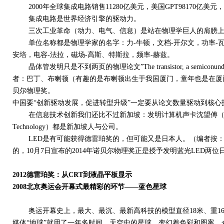
2000年全球集成电路销售11280亿美元，美国GPT98170亿美元，
集成电路是世界经济引擎的驱动力。
三次工业革命（动力、电气、信息）是站在物理学巨人的肩膀上
单位名称都是物理学家的名字：力-牛顿，文档-开尔文，功率-瓦特
安培，电容-法拉，磁场-高斯、特斯拉，频率-赫兹。
晶体管发明只是不到两页的物理论文”The transistor, a semiconunductor tri
者：巴丁、布喇顿（有趣的是布喇顿出生于我国厦门，童年也是在厦
贝尔物理奖。
中国要“创新驱动发展，促进转型升级”一定要从论文数量驱动到核心
在信息技术创新我们还比不过新加坡：发明计算机声卡沈望傅（创新
Technology）都是新加坡人与公司。
LED是有可能获得德雷珀奖的，但可能又是日本人。（编者按：本
的，10月7日宣布的2014年诺贝尔物理奖正是授予发明蓝光LED两
2012德雷珀奖：从CRT到液晶平板显示
2008北京奥运会开幕式最精彩的环节——蓝色星球
奥运开幕史上，最大、最沉、最新高科技的模型直径18米、重16
媒体“地球”就用了一年多时间。天空中的星球，变幻着色彩和图案，