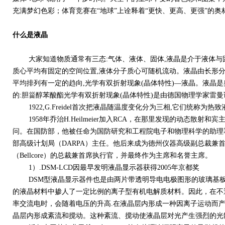
充满梦幻色彩；体育竞赛在“地球”上诠释着“更快、更高、更强”的奥
什么是液晶
大家知道物质通常有三态:气体、液体、固体,液晶是介于液体与固
质心平均有固定的空间位置,液体分子质心可随机流动。液晶由长形分子
平均排列有一定的趋向,光学有双折射现象(晶体特性)—液晶。液晶
的:胆甾醇苯酸酯光学有双折射现象(晶体特性)是由德国物理学家雷
1922,G.Freidel首次把液晶随温度变化分为三相,它们统称为热致
1958年乔治H.Heilmeier加入RCA，在那里发现的动态散射
问。在国防部，他被任命为国防研究和工程院电子和物理科学的助理署长。从1
部高级计划局（DARPA）主任。他后来成为德州仪器高级副总裁兼首席技
（Bellcore）的总裁兼首席执行官，并最终作为主席和名誉主席。
1）.DSM-LCD因最早发明液晶显示器获得2005年京都奖
DSM型液晶显示器件也是由两片带透明导电电极图形的玻璃基板
的液晶材料中掺人了一定比例的离子型有机电解质材料。因此，在不
率交流电时，会随着电压的升高.在液晶层内形成一种因离子运动而产
晶层内形成紊流和搅动。这种紊流、搅动使液晶层对光产生强烈的光