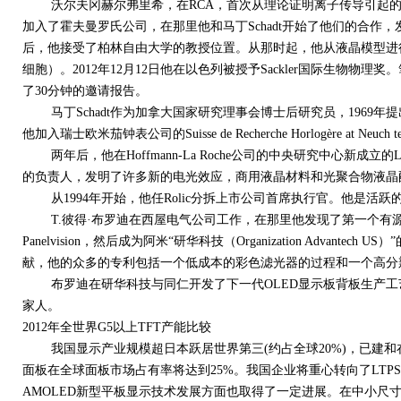
沃尔夫冈赫尔弗里希，在RCA，首次从理论证明离子传导引起的取
加入了霍夫曼罗氏公司，在那里他和马丁Schadt开始了他们的合作，
后，他接受了柏林自由大学的教授位置。从那时起，他从液晶模型进
细胞）。2012年12月12日他在以色列被授予Sackler国际生物
了30分钟的邀请报告。
马丁Schadt作为加拿大国家研究理事会博士后研究员，1969年
他加入瑞士欧米茄钟表公司的Suisse de Recherche Horlogère at Neuch
两年后，他在Hoffmann-La Roche公司的中央研究中心新成
的负责人，发明了许多新的电光效应，商用液晶材料和光聚合物液晶
从1994年开始，他任Rolic分拆上市公司首席执行官。他是活
T.彼得·布罗迪在西屋电气公司工作，在那里他发现了第一个有
Panelvision，然后成为阿米“研华科技（Organization Advant
献，他的众多的专利包括一个低成本的彩色滤光器的过程和一个高分
布罗迪在研华科技与同仁开发了下一代OLED显示板背板生产工艺。
家人。
2012年全世界G5以上TFT产能比较
我国显示产业规模超日本跃居世界第三(约占全球20%)，已建和在建有
面板在全球面板市场占有率将达到25%。我国企业将重心转向了LTPS T
AMOLED新型平板显示技术发展方面也取得了一定进展。在中小尺寸方