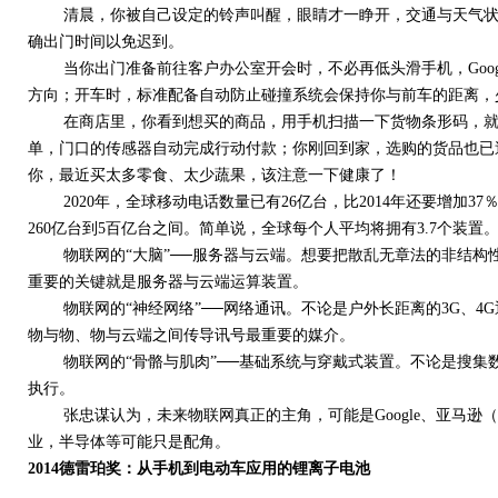
清晨，你被自己设定的铃声叫醒，眼睛才一睁开，交通与天气状
确出门时间以免迟到。
当你出门准备前往客户办公室开会时，不必再低头滑手机，Goog
方向；开车时，标准配备自动防止碰撞系统会保持你与前车的距离，
在商店里，你看到想买的商品，用手机扫描一下货物条形码，就
单，门口的传感器自动完成行动付款；你刚回到家，选购的货品也已
你，最近买太多零食、太少蔬果，该注意一下健康了！
2020年，全球移动电话数量已有26亿台，比2014年还要增加3
260亿台到5百亿台之间。简单说，全球每个人平均将拥有3.7个装置
物联网的“大脑”──服务器与云端。想要把散乱无章法的非结构
重要的关键就是服务器与云端运算装置。
物联网的“神经网络”──网络通讯。不论是户外长距离的3G、4G通
物与物、物与云端之间传导讯号最重要的媒介。
物联网的“骨骼与肌肉”──基础系统与穿戴式装置。不论是搜集
执行。
张忠谋认为，未来物联网真正的主角，可能是Google、亚马逊（Am
业，半导体等可能只是配角。
2014德雷珀奖：从手机到电动车应用的锂离子电池