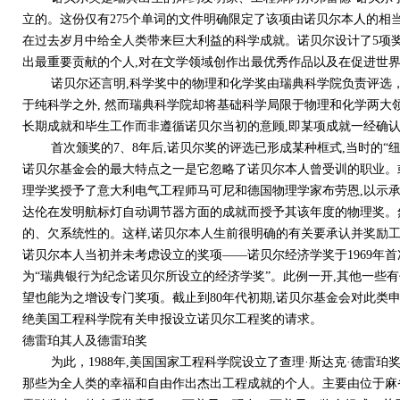
立的。这份仅有275个单词的文件明确限定了该项由诺贝尔本人的相
在过去岁月中给全人类带来巨大利益的科学成就。诺贝尔设计了5项
出最重要贡献的个人,对在文学领域创作出最优秀作品以及在促进世
诺贝尔还言明,科学奖中的物理和化学奖由瑞典科学院负责评选，
于纯科学之外, 然而瑞典科学院却将基础科学局限于物理和化学两大
长期成就和毕生工作而非遵循诺贝尔当初的意顾,即某项成就一经确
首次颁奖的7、8年后,诺贝尔奖的评选已形成某种框式,当时的“纽
诺贝尔基金会的最大特点之一是它忽略了诺贝尔本人曾受训的职业。或
理学奖授予了意大利电气工程师马可尼和德国物理学家布劳恩,以示承
达伦在发明航标灯自动调节器方面的成就而授予其该年度的物理奖。
的、欠系统性的。这样,诺贝尔本人生前很明确的有关要承认并奖励
诺贝尔本人当初并未考虑设立的奖项——诺贝尔经济学奖于1969年首
为“瑞典银行为纪念诺贝尔所设立的经济学奖”。此例一开,其他一些有
望也能为之增设专门奖项。截止到80年代初期,诺贝尔基金会对此类申
绝美国工程科学院有关申报设立诺贝尔工程奖的请求。
德雷珀其人及德雷珀奖
为此，1988年,美国国家工程科学院设立了查理·斯达克·德雷珀奖
那些为全人类的幸福和自由作出杰出工程成就的个人。主要由位于麻