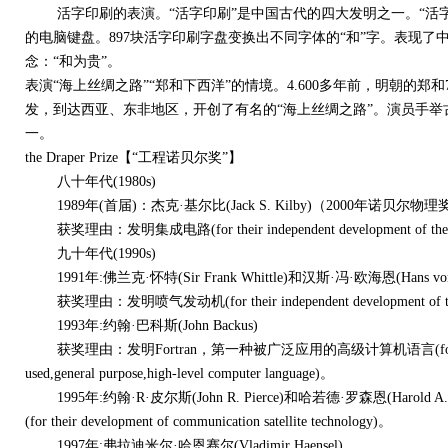
活字印刷的表演。“活字印刷”是中国古代的四大发明之一。“活字
的电脑键盘。897块活字印刷字盘变换出不同字体的“和”字。表现
念：“和为贵”。
表演“海上丝绸之路”“郑和下西洋”的情境。4.600多年前，明朝的郑和
发，到达西亚、东非地区，开创了有名的“海上丝绸之路”。演员手
一。
the Draper Prize【“工程诺贝尔奖”】
八十年代(1980s)
1989年(首届)：杰克·基尔比(Jack S. Kilby)（2000年诺贝尔物理奖）
获奖理由：发明集成电路(for their independent development of the monol
九十年代(1990s)
1991年:佛兰克·怀特(Sir Frank Whittle)和汉斯·冯·欧海恩(Hans von 
获奖理由：发明喷气发动机(for their independent development of the t
1993年:约翰·巴科斯(John Backus)
获奖理由：发明Fortran，第一种被广泛应用的高级计算机语言(for his develop
used,general purpose,high-level computer language)。
1995年:约翰·R·皮尔斯(John R. Pierce)和哈若德·罗森恩(Haro
(for their development of communication satellite technology)。
1997年:弗拉迪米尔·哈恩赛尔(Vladimir Haensel)