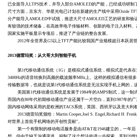
已全面导入LTPS技术，并导入部分AMOLED的产能，已经成功研制了分
尺寸方面，京东方、华星光电已计划在新建的生产线中采用Oxide TF
分产能导入AMOLED中试线，推进大尺寸AMOLED工艺的研发和
有较强的技术储备，在高效率电子传输材料、创新的电子注入材料、
国家实施平板显示专项后，推进了产业链的整合发展。
2012年全世界及G5以上TFT产能比较我国产业规模超日本跃居世
2013德雷珀奖：从大哥大到智能手机
第1代移动通信系统（1G）是模拟式通信系统，模拟式是代表在无线
3400Hz的语音转换到高频的载波频率MHz上。这样的模拟通信有
传输数据等，也就是说第1代移动通信系统是无法实现手机上网的，
美国第1代移动通信系统是发展于1984年的AMPS制式，这一制
而国内在80年代初期移动通信产业还属于一片空白，直到1987年
国内移动网络采用的是欧洲的TACS系统，英国、西班牙以及意大利
2013德雷珀奖颁给：Martin Cooper,Joel S. Engel,Richard H. Frenkie
对世界上首批手机网络的开创性贡献”。
第一个有限制的移动电话服务是由AT&T在1946建立的，一年
想。但由于缺乏沟通渠道，抑制了这个想法的进一步探索。直到20世纪