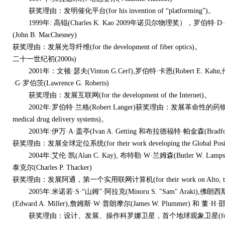
获奖理由：发明催化平台(for his invention of “platforming”)。
1999年: 高锟(Charles K. Kao 2009年诺贝尔物理奖），罗伯特·D·
(John B. MacChesney)
获奖理由：发展光导纤维(for the development of fiber optics)。
二十一世纪初(2000s)
2001年：文顿·瑟夫(Vinton G.Cerf),罗伯特·卡恩(Robert E. Kahn
·G·罗伯茨(Lawrence G. Roberts)
获奖理由：发展互联网(for the development of the Internet)。
2002年:罗伯特·兰格(Robert Langer)获奖理由：发展革命性的药物投递系统(for t
medical drug delivery systems)。
2003年:伊万·A·盖亭(Ivan A. Getting 和布拉德福特·帕金森(Bradford 
获奖理由：发展全球定位系统(for their work developing the Global Pos
2004年:艾伦·凯(Alan C. Kay), 布特勒·W·兰姆森(Butler W. Lamps
泰克尔(Charles P. Thacker)
获奖理由：发展阿通，第一个实用联网计算机(for their work on Alto, the first
2005年:米诺若·S·“山姆”·阿拉克(Minoru S. "Sam" Araki),佛朗西斯·J
(Edward A. Miller),詹姆斯·W·普朗摩尔(James W. Plummer) 和 董·H·邵斯
获奖理由：设计、发展、操作科罗娜卫星，首个地球观象卫星(for the design, d