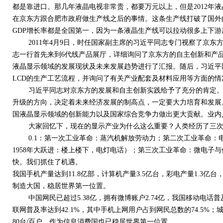
都是靠进口。那几年液晶电视非常贵，都要万元以上，但是2012年
在京东方跟合肥市政府做生产线之后的事情。这条生产线打破了国外
GDP增长率都是全国第一，因为一条液晶生产线可以拉动很多上下游
2011年4月9日，时任国家副主席的习近平同志专门视察了京东方合
志一行首先来到6代线产品展厅，详细询问了京东方的自主创新和产
液晶显示领域的发展现状及未来发展趋势进行了汇报。随后，习近平同
LCD的生产工艺流程，并询问了有关产业配套及材料应用等方面的情
习近平同志对京东方的发展和自主创新实践给予了充分的肯定。
升级的方向，决定着未来经济发展的制高点，一定要大力培育和发展
国液晶显示领域的创新能力以及国家综合竞争力做出更大贡献。业内
大家回忆下，现在的显示产业为什么这么重要？人类经历了三次
0.1：第一次工业革命：蒸汽机解放劳动力；第二次工业革命：
1958年大跃进：楼上楼下，电灯电话）；第三次工业革命：微电子与
快。我们抓住了机遇。
我国手机产量达到11.8亿部，计算机产量3.5亿台，彩电产量1.3亿台
制造大国，稳居世界第一位置。
中国网民已超过5.38亿，拥有微博账户2.74亿，我国移动电话普及
联网普及率达到42.1%，其中手机上网用户占到网民总数的74.5%；
80台/百户，作为信息消费国也已稳居世界第一位置。