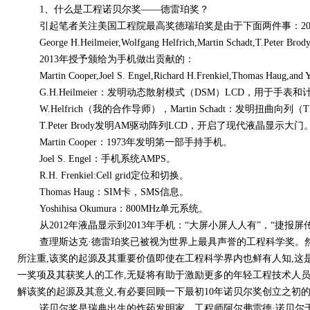
1、什么是工程诺贝尔奖——德雷珀奖？
引起笔者关注美国工程院最高奖德瑞珀奖是由于下面两件事：201
George H.Heilmeier,Wolfgang Helfrich,Martin Schadt,T.Peter Brod
2013年授予颁给为手机做出贡献的：
Martin Cooper,Joel S. Engel,Richard H.Frenkiel,Thomas Haug,and Y
G.H.Heilmeier：发明动态散射模式（DSM）LCD，用于手表和
W.Helfrich（我的合作导师），Martin Schadt：发明扭曲
T.Peter Brody发明AM驱动阵列LCD，开启了现代液晶显示大门
Martin Cooper：1973年发明第一部手持手机。
Joel S. Engel：手机系统AMPS。
R.H. Frenkiel:Cell grid定位和切换。
Thomas Haug：SIM卡，SMS信息。
Yoshihisa Okumura：800MHz单元系统。
从2012年液晶显示到2013年手机：“大屏小屏人人有”，“捷报
查理斯达克·德雷珀奖已被视为世界上最具声誉的工程科学奖。然
所注重,该奖的起源及其重要价值即使在工程科学界内也鲜有人知,这
一奖项及其获奖人的工作,无疑将有助于激励更多的年轻工程技术人
解该奖的起源及其意义,有必要回顾一下最初10年诺贝尔奖创立之初
诺贝尔奖是瑞典出生的炸药发明家、工程师阿尔弗雷德·诺贝尔于18