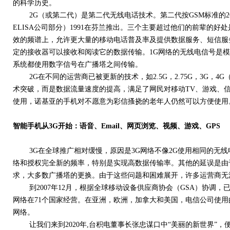
的科学历史。
2G（或第二代）是第二代无线电话技术。第二代按GSM标准的2G蜂窝
ELISA公司部分）1991在芬兰推出。三个主要超过他们的前辈的好
效的频谱上，允许更大量的移动电话普及率及提供数据服务、短信服
定的接收器可以接收和阅读它的数据传输。1G网络的无线电信号是模
系统都使用数字信号在广播塔之间传输。
2G在不同的运营商已被更新的技术，如2.5G，2.75G，3G，4
术突破，而是数据流量速度的提高，满足了网民对移动TV、游戏、信
使用，诺基亚的手机对不愿意为彩信搔挠的老年人仍然可以方便使用
智能手机从3G开始：语音、Email、网页浏览、视频、游戏、GPS
3G在全球推广相对缓慢，原因是3G网络不像2G使用相同的无线
络和授权完全新的频率，特别是实现高数据传输率。其他的延误是由
求，大多数广播塔的更换。由于这些问题和困难展开，许多运营商无
到2007年12月，根据全球移动设备供应商协会（GSA）协调，已有19
网络在71个国家经营。在亚洲，欧洲，加拿大和美国，电信公司使用的W
网络。
让我们来到2020年,台积电董事长张忠谋口中“美丽的新世界”，便