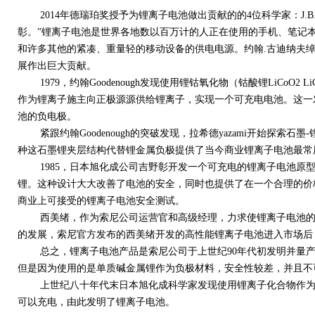
2014年德瑞珀奖授予为锂离子电池做出贡献的的4位科学家：J.B. Good
彰。”锂离子电池是世界各地数以百万计的人正在使用的手机、笔记
和许多其他的紧凑、重量轻的移动设备的供电电源。约翰.古迪纳夫绰,
展作出巨大贡献。
1979，约翰Goodenough发现使用锂钴氧化物（钴酸锂LiCoO2 L
作为锂离子施主向正极源源供给锂离子，实现一个可充电电池。这一
池的负电极。
紧跟约翰Goodenough的突破发现，拉希德yazami开始探索
种这石墨锂夹层结构代替锂金属负极提供了当今商业锂离子电池最常
1985，日本旭化成公司吉野彰开发一个可充电的锂离子电池原型
锂。这种设计大大改善了电池的安全，同时也提供了在一个合理的价
商业上可接受的锂离子电池安全测试。
西美绪，作为索尼公司运营官和高级经理，力求使锂离子电池的
的发展，索尼官方发布的西美绪开发的高性能锂离子电池进入市场后
总之，锂离子电池产品是索尼公司于上世纪90年代初发明并量产
但是因为使用的是单质碱金属锂作为负极材料，安全性较差，并且不
上世纪八十年代末日本旭化成科学家发现使用锂离子化合物作为
可以充电，由此发明了锂离子电池。