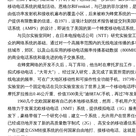
移动电话系统的规划活动。恩格尔和Frenkiel，与已故的菲尔波
由低功率发射机和接收机遍布的覆盖小区，后来被称为蜂窝系统的一
户提供有限数量的信道。在1971，这项计划的技术报告被提交到美
话系统（AMPS）的设计，即诞生了美国的第一个蜂窝移动电话系统
与贝尔实验室同时，在日本电报电话公司（NTT）研究实验室工
众的网络系统的基础。通过对一个高频率范围内的无线电波传播的多
括城市，郊区、以及山岳应用的移动电话频率传播基础数据（800MHZ
的商业电话系统和最先进的电子交换系统。
在蜂窝网络的开发不久后，马丁库珀，他当时在摩托罗拉工作，发
拟式移动电话，“大哥大”）。经过深入研究，及完成了装置所需的
线电波的频率、可在广大地区移动性和可操作性全功能手机。1973
实验室的一个固定电话在贝尔实验室发出了世界上第一个移动电话呼
摩托罗拉推出0.46公斤重、价值3500美元“迪纳TAC手机，再过7年发
1960几个北欧国家都有自己的本地移动系统，然而，手机用户无法在
格致力于发展北欧移动电话（NMT）系统，提供模拟电话（1G）服务
发下，豪格带领了一个研究小组，建立一个系统，允许用户在世界任何
已经成功地开发了新的高质量数字制式（2G）、高安全的移动通信系
户在已建立GSM转接系统的任何国家自由地打、接移动电话。这就