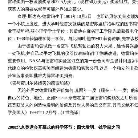
雷珀奖由一枚金质奖章和37.5万美元（现在50万美元）奖金组成。
获奖人的简要成就等可能外界知之甚少。
查理·斯达克·德雷珀生于1901年10月2日，也即诺贝尔奖首次颁发
一个小镇上度过。进大学时他首次就读的是密苏里矿冶学院的图书馆艺
业于斯坦福,获心理学学士学位；其后他在麻省理工学院先后获得电化学理
位；1938年获物理学博士学位。与此同时,他在MIT获得教职,先在该
由于德雷珀尝试做一名空军飞机驾驶员的努力未果，遂他将兴趣转
一架飞机,并自己动手对飞机的仪器仪表缺陷作了彻底改进。德雷珀在
重要作用。NASA与德雷珀实验室订立的第一份合同即是设计阿波罗计划
代建立的检验仪器实验室组建为德雷珀实验公司,这是一个独立的非盈利
验室蓝事会即批准为德雷珀奖捐资。
《堪与诺贝尔奖媲美的德雷珀奖》
无论外界对德雷珀奖评价如何,其两年一度（现在一年一度）的获
自己的特色、地位。正如Science杂志在第二届德雷珀奖颁发之后所
该奖获奖人的创造性发明的价值及其对人类的意义而言.其意义绝不低于甚而超
学美国人》1994年1-2月号，江世亮译〕
2008北京奥运会开幕式的科学环节：四大发明、钱学森之问