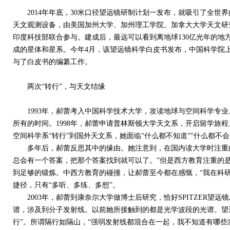
2014年年底，30米口径望远镜研制计划一发布，就吸引了全世界
天文观测设备，由美国加州大学、加州理工学院、加拿大大学天文研
印度科技部联合参与。建成后，最远可以看到离地球130亿光年的地
成的星体和星系。今年4月，该望远镜科学白皮书发布，中国科学院
与了白皮书的编纂工作。
两次“转行”，与天文结缘
1993年，郝蕾考入中国科学技术大学，攻读地球与空间科学专业
所有的时间。1998年，郝蕾申请普林斯顿大学天文系，开启留学旅程
空间科学系“转行”到国外天文系，她面临“什么都不知道”“什么都不
多年后，郝蕾反思其中的缘由。她注意到，在国内读大学时注重的
总会有一个答案，把那个答案找到就可以了。”但是西方教育注重的
到足够的锻炼。中西方教育的碰撞，让郝蕾至今都在感慨，“我在科
捷径，只有“多听、多练、多想”。
2003年，郝蕾到康奈尔大学做博士后研究，恰好SPITZER望远镜
谱，涉及到分子发射线。以前她所接触到的都是光学波段的光谱。望
行”。所谓隔行如隔山，“强弱发射线都混合在一起，我不知道有哪