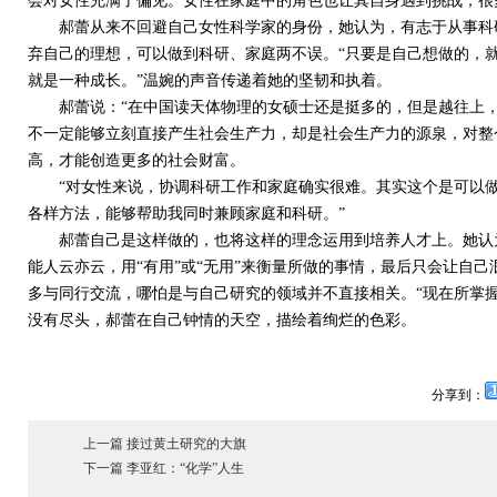
会对女性充满了偏见。女性在家庭中的角色也让其自身遇到挑战，很
郝蕾从来不回避自己女性科学家的身份，她认为，有志于从事科研
弃自己的理想，可以做到科研、家庭两不误。“只要是自己想做的，
就是一种成长。”温婉的声音传递着她的坚韧和执着。
郝蕾说：“在中国读天体物理的女硕士还是挺多的，但是越往上，
不一定能够立刻直接产生社会生产力，却是社会生产力的源泉，对整
高，才能创造更多的社会财富。
“对女性来说，协调科研工作和家庭确实很难。其实这个是可以做
各样方法，能够帮助我同时兼顾家庭和科研。”
郝蕾自己是这样做的，也将这样的理念运用到培养人才上。她认为
能人云亦云，用“有用”或“无用”来衡量所做的事情，最后只会让自
多与同行交流，哪怕是与自己研究的领域并不直接相关。“现在所掌
没有尽头，郝蕾在自己钟情的天空，描绘着绚烂的色彩。
分享到：
上一篇 接过黄土研究的大旗
下一篇 李亚红：“化学”人生