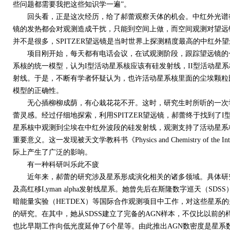
些问题都需要我把这些知识学一遍”。
回头看，正是这次经历，给了郝蕾观察天体的机会。中红外光谱很
镜的发热都会对观测造成干扰，只能到空间上做，而空间观测对望远
并不是很多，SPITZER望远镜是当时世界上探测精度最高的中红外
项目刚开始，每天都有电话会议，在试观测阶段，跟踪望远镜的一
系核的统一模型，认为I型活动星系核应该有硅发射线，II型活动星
射线。于是，不断有学者怀疑认为，也许活动星系核里面的尘埃颗粒
模型的正确性。
无心插柳柳成荫，有心栽花花不开。这时，研究生时所听的一次学
蕾灵感。经过仔细地探索，利用SPITZER望远镜，郝蕾终于找到了
星系核中观测到尘埃在中红外波段的硅发射线，观测支持了活动星系
重要意义。这一发现被天文学教科书《Physics and Chemistry of the 
际上产生了广泛的影响。
有一种科研叫乐此不疲
近年来，郝蕾的研究涉及星系形成演化相关的诸多领域。具体研究
及高红移Lyman alpha发射线星系。她曾先后在斯隆数字巡天（SDSS
暗能量实验（HETDEX）等国际合作观测项目中工作，对这些星系
的研究。在其中，她从SDSS建立了完备的AGN样本，不仅比以前
也比早期工作向低光度延伸了6个星等。由此推出AGN数密度是星系