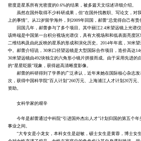
密度是星系所有光密度的0.6%的结果，被多篇天文综述详细介绍。
虽然在国外取得不少科研成果，但“在国外找教职、写论文，对我
上的事情”。从22岁留学海外，到2009年回国，郝蕾“总觉得自己有
回国几年，郝蕾参与了多个项目。其中丽江2.4米望远镜上光谱仪
该终端是中国第一台积分视场光谱仪，具有大视场和和低表面亮度区
二维结构及由此反映的星系的形成和演化历史。2014年年底，30米
中。郝蕾介绍说，30米口径望远镜是大型国际合作项目，造价高达14
30米望远镜由492块独立的六角形小镜片拼接而成。由于采用先进
的“星星眨眼”现象，获得超高清晰度影像。
郝蕾的科研得到了学界的广泛承认，近年来她在国际核心杂志发表论
次，获得中国科学院“百人计划”260万元、上海浦江人才计划20万元
资助。
女科学家的艰辛
今年是郝蕾通过中科院“引进国外杰出人才”计划归国的第五个年
事业之间。
“大专女是小龙女，本科女生是赵敏，硕士女生是黄蓉，博士女生