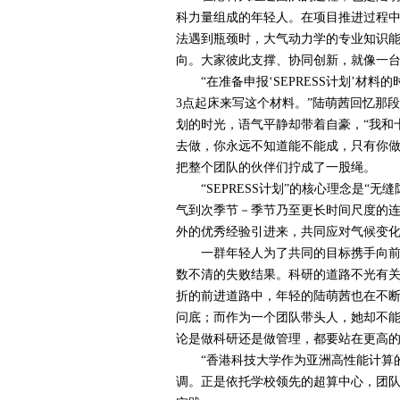
科力量组成的年轻人。在项目推进过程
法遇到瓶颈时，大气动力学的专业知识
向。大家彼此支撑、协同创新，就像一
“在准备申报‘
SEPRESS
计划’材料的
3
点起床来写这个材料。”陆萌茜回忆那
划的时光，语气平静却带着自豪，“我和
去做，你永远不知道能不能成，只有你做
把整个团队的伙伴们拧成了一股绳。
“
SEPRESS
计划”的核心理念是“无
气到次季节－季节乃至更长时间尺度的
外的优秀经验引进来，共同应对气候变
一群年轻人为了共同的目标携手向前，
数不清的失败结果。科研的道路不光有
折的前进道路中，年轻的陆萌茜也在不
问底；而作为一个团队带头人，她却不能
论是做科研还是做管理，都要站在更高的
“香港科技大学作为亚洲高性能计算的
调。正是依托学校领先的超算中心，团