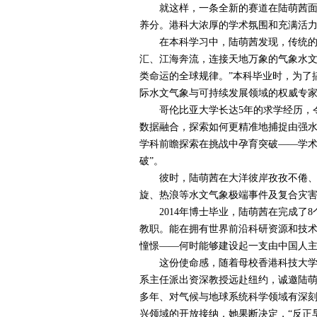
就这样，一条全新的赛道在陆萌茜面前
养分。港科大浓厚的学术氛围和充满活
在本科学习中，陆萌茜发现，传统的土
汇、江海奔流，连接天地万象的气象水文
类命运的全球规律。”本科毕业时，为了
际水文气象与可持续发展领域的权威专
哥伦比亚大学长达
5
年的求学经历，
数据融合，探索如何更精准地捕捉由强
学科前瞻探索在挑战中孕育突破——学术
破”。
彼时，陆萌茜在大洋彼岸孜孜不倦、不
旋、热浪等水文气象极端事件及复合灾
2014
年博士毕业，陆萌茜在完成了
8
教职。能在拥有世界前沿科研资源和技
憧憬——何时能够建设起一支由中国人
这份使命感，随着母校香港科技大学抛
系主任派出资深教授远赴纽约，诚邀陆
多年、对气候与地球系统科学领域有深
兴领域的开放接纳，她果断决定，“反正