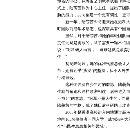
命名的中心，从筹备之初就承载着“用科
式上，陆萌茜作为中心主任，提出了团
胁的能力，共同创建一个更有韧性、更
新一年，陆萌茜即将迎来她在港科大
盯国际前沿学术动态，也深耕具有中国
显然，对于陆萌茜和她的年轻团队而言
责任无疑是勇敢的，除了需要一颗不怕
说：“对科研人而言，回避难题就是放弃
任。”
初见陆萌茜，她的优雅气质总会让人印
节，她有近乎“执拗”的坚持，从不因外
行稳致远。
这种倔强源自少年时的磨炼。陆萌茜成
生就与短跑和跨栏紧密相连，后来进入市
不放弃”的意志。“冠军不是天生的，而
陆萌茜的性格，成了她日后科研路上攻
2005
年是香港高校进入内地通过高
地的
165
名佼佼者一同入学，成为港科大
个“与民生息息相关的领域”。