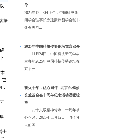
导
以
2025年12月8日上午，中国科技新
。
闻学会理事长徐延豪带领学会秘书
者按
处有关同...
2025年中国科技传播论坛在京召开
硕
11月24日，中国科技新闻学会
下
主办的2025年中国科技传播论坛在
京召开...
学术
，它
向，
薪火十年，益心同行 | 北京白求恩
公益基金会十周年纪念活动温暖绽
境可
放
八十六载精神传承，十周年初
年
心不改。2025年11月12日，时值伟
大的国...
博士