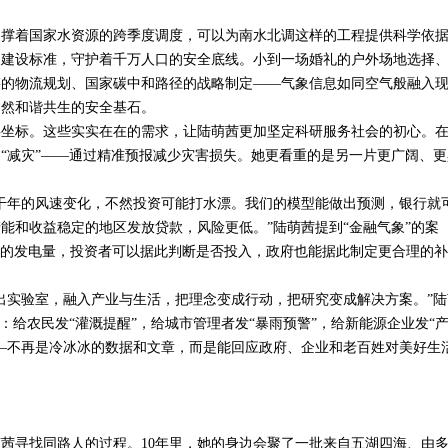
着国家水资源的跨季度调度，可以为南水北调这样的工程提供科学依
堤建设标准，守护着千万人口的安全底线。小到一场婚礼的户外场地选择
链的物流规划、国家碳中和路径的战略制定——气象信息如同空气般融入
自然和谐共生的安全基石。
标。这些实实在在的需求，让陆萌茜更加坚定科研服务社会的初心。
“减灾”——通过精准预报减少灾害损失。她更看重的是另一片更广阔、更
年的风速变化，不然投资可能打水漂。我们的模型能做出预测，银行就
能和收益稳定的地区发放贷款，风险更低。”陆萌茜提到“金融气象”的案
的发电量，投资者可以据此判断是否投入，政府也能据此制定更合理的补
实验室，融入产业与生活，把理念变成行动，把研究变成解决方案。”陆
：给农民发“灌溉提醒”，给城市管理者发“暴雨预警”，给新能源企业发“
—不再是冷冰冰的数据和文章，而是能回应政府、企业和老百姓对美好生
茜寻找同路人的过程。
10
年里，她的身边会聚了一批来自五湖四海、由