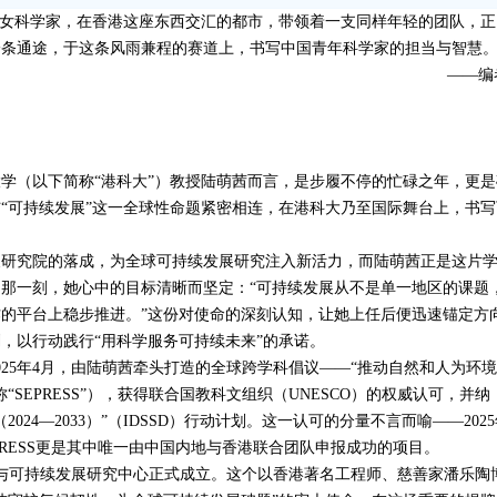
女科学家，在香港这座东西交汇的都市，带领着一支同样年轻的团队，正
一条通途，于这条风雨兼程的赛道上，书写中国青年科学家的担当与智慧
——编
学（以下简称“港科大”）教授陆萌茜而言，是步履不停的忙碌之年，更是
“可持续发展”这一全球性命题紧密相连，在港科大乃至国际舞台上，书写
展研究院的落成，为全球可持续发展研究注入新活力，而陆萌茜正是这片
那一刻，她心中的目标清晰而坚定：“可持续发展从不是单一地区的课题
的平台上稳步推进。”这份对使命的深刻认知，让她上任后便迅速锚定方
，以行动践行“用科学服务可持续未来”的承诺。
025
年
4
月，由陆萌茜牵头打造的全球跨学科倡议——“推动自然和人为环
“
SEPRESS
”），获得联合国教科文组织（
UNESCO
）的权威认可，并纳
（
2024
—
2033
）”（
IDSSD
）行动计划。这一认可的分量不言而喻——
2025
RESS
更是其中唯一由中国内地与香港联合团队申报成功的项目。
与可持续发展研究中心正式成立。这个以香港著名工程师、慈善家潘乐陶