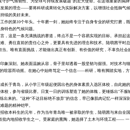
技守护气候韧性、为全球可持续发展破题”的宏大使命。在这场重要的揭牌
队发展的理念——要将科研成果转化为实际解决方案，以增强社会抵御气
可持续的美好未来。
工作的第
10
个年头。十年磨一剑，她始终专注于自身专业的研究打磨，
自身特色的气候问题。
，这是一条充满挑战的赛道，终点不是一个容易实现的目标。承担起
困难、勇往直前的责任心之外，更要具有先进的理念和技术。陆萌茜平时
担当。唯有直面挑战，才能做出真正有创新、有价值的研究，不辜负社会
象深刻。她表面温婉从容，骨子里却透着一股坚韧与倔强。对技术与
界的喧嚣而动摇。在她心中始终笃定一个信念——科研，唯有脚踏实地，方
长于青岛，从小学三年级起便因出色的身体素质入选区体校，自此她
体校，参与省级比赛。日复一日的训练塑造了她的体魄，更锤炼出“不服
是练出来的。”这种“不达目标绝不放弃”的信念，早已像肌肉记忆一样深深
克难题的精神铠甲。
考招收本科生的元年，作为当年青岛唯一被录取的学生，陆萌茜与来自全
首批内地招收学生之一。受家庭的熏陶，她选择了土木与环境工程—— 一