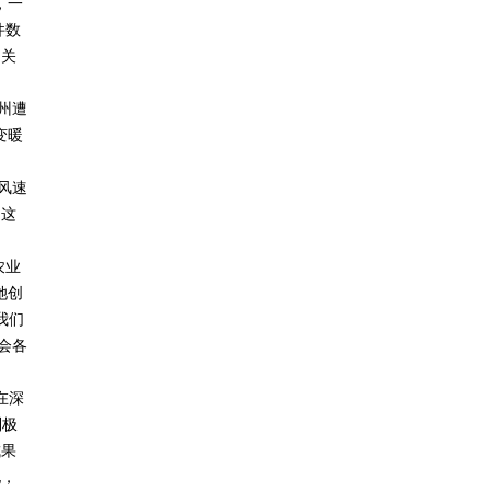
，一
件数
了关
州遭
变暖
风速
，这
农业
她创
我们
会各
在深
到极
成果
地，