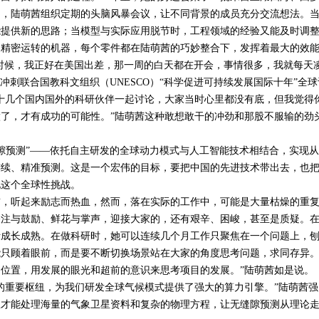
中，陆萌茜组织定期的头脑风暴会议，让不同背景的成员充分交流想法。
能提供新的思路；当模型与实际应用脱节时，工程领域的经验又能及时调
台精密运转的机器，每个零件都在陆萌茜的巧妙整合下，发挥着最大的效
时候，我正好在美国出差，那一周的白天都在开会，事情很多，我就每天
段冲刺联合国教科文组织（
UNESCO
）“科学促进可持续发展国际十年”全球
十几个国内国外的科研伙伴一起讨论，大家当时心里都没有底，但我觉得
了，才有成功的可能性。”陆萌茜这种敢想敢干的冲劲和那股不服输的劲
缝隙预测”——依托自主研发的全球动力模式与人工智能技术相结合，实现
连续、精准预测。这是一个宏伟的目标，要把中国的先进技术带出去，也
化这个全球性挑战。
听起来励志而热血，然而，落在实际的工作中，可能是大量枯燥的重
关注与鼓励、鲜花与掌声，迎接大家的，还有艰辛、困峻，甚至是质疑。
断成长成熟。在做科研时，她可以连续几个月工作只聚焦在一个问题上，
只顾着眼前，而是要不断切换场景站在大家的角度思考问题，求同存异。
位置，用发展的眼光和超前的意识来思考项目的发展。”陆萌茜如是说。
重要枢纽，为我们研发全球气候模式提供了强大的算力引擎。”陆萌茜强
队才能处理海量的气象卫星资料和复杂的物理方程，让无缝隙预测从理论