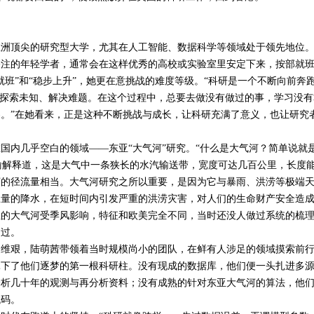
顶尖的研究型大学，尤其在人工智能、数据科学等领域处于领先地位
关注的年轻学者，通常会在这样优秀的高校或实验室里安定下来，按部就
就班”和“稳步上升”，她更在意挑战的难度等级。“科研是一个不断向前奔
去探索未知、解决难题。在这个过程中，总要去做没有做过的事，学习没有
。”在她看来，正是这种不断挑战与成长，让科研充满了意义，也让研究
内几乎空白的领域——东亚“大气河”研究。“什么是大气河？简单说就
比喻解释道，这是大气中一条狭长的水汽输送带，宽度可达几百公里，长度
河的径流量相当。大气河研究之所以重要，是因为它与暴雨、洪涝等极端
巨量的降水，在短时间内引发严重的洪涝灾害，对人们的生命财产安全造
亚的大气河受季风影响，特征和欧美完全不同，当时还没人做过系统的梳
出过。
履维艰，陆萌茜带领着当时规模尚小的团队，在鲜有人涉足的领域摸索前
扎下了他们逐梦的第一根科研柱。没有现成的数据库，他们便一头扎进多
分析几十年的观测与再分析资料；没有成熟的针对东亚大气河的算法，他
代码。