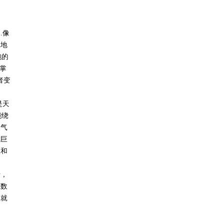
。
.
像
班地
跑的
掌
者变
是天
能绕
天气
成巨
理和
行，
源数
们就