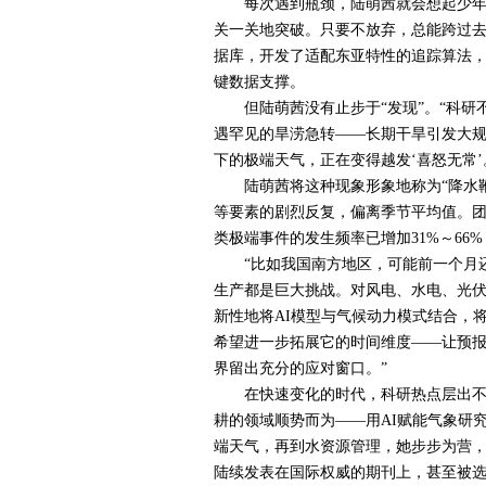
每次遇到瓶颈，陆萌茜就会想起少年时
关一关地突破。只要不放弃，总能跨过去
据库，开发了适配东亚特性的追踪算法
键数据支撑。
但陆萌茜没有止步于“发现”。“科研不
遇罕见的旱涝急转——长期干旱引发大规
下的极端天气，正在变得越发‘喜怒无常’
陆萌茜将这种现象形象地称为“降水鞭打
等要素的剧烈反复，偏离季节平均值。
类极端事件的发生频率已增加
31%
～
66%
“比如我国南方地区，可能前一个月还
生产都是巨大挑战。对风电、水电、光伏
新性地将
AI
模型与气候动力模式结合，
希望进一步拓展它的时间维度——让预报
界留出充分的应对窗口。”
在快速变化的时代，科研热点层出不穷
耕的领域顺势而为——用
AI
赋能气象研
端天气，再到水资源管理，她步步为营
陆续发表在国际权威的期刊上，甚至被