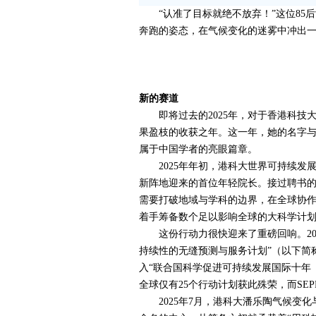
“认准了目标就绝不放弃！”这位
85
后
奔跑的姿态，在气候变化的迷雾中冲出
新的赛道
即将过去的
2025
年，对于香港科技大
果盈枝的收获之年。这一年，她的名字与
属于中国学者的亮眼篇章。
2025
年年初，港科大世界可持续发
新阵地迎来的首位年轻院长。接过聘书的
需要打破地域与学科的边界，在全球协作
着手筹备数个足以影响全球的大科学计划
这份行动力很快迎来了重磅回响。
2
持续性的无缝预测与服务计划”（以下简称
入“联合国科学促进可持续发展国际十年
全球仅有
25
个行动计划获此殊荣，而
SEP
2025
年
7
月，港科大潘乐陶气候变化