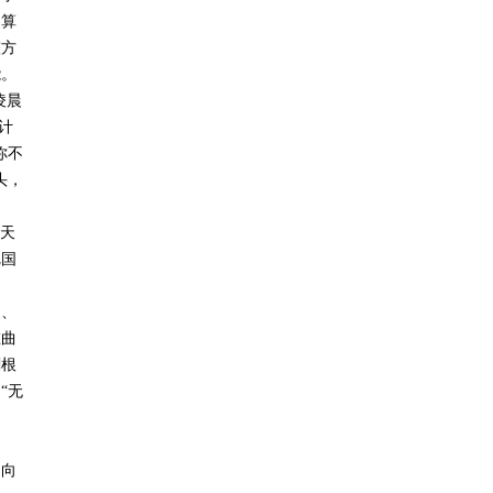
当算
整方
能。
凌晨
计
你不
头，
从天
把国
复、
在曲
刨根
“无
走向