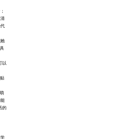
据；
、清
现代
在她
具
可以
贴
萌
产能
活的
多学