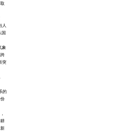
汲取
交
与人
从国
气象
种跨
新突
气
系的
一份
招，
深耕
对新