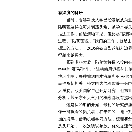
有温度的科研
当时，香港科技大学已经发展成为亚洲
陆萌茜这样在海外崭露头角、被学术界
推进工作，前途清晰可见。但比起“按部
过程。”陆萌茜说，“我们的工作，就是
握过的方法，一次次突破自己的能力边界
得越来越强大。
回到港科大后，陆萌茜将目光投向在国
空中的‘亚马孙河’。”陆萌茜用通俗的
地球半圈，每秒输送的水汽量和亚马孙
事件密切相关，强大的大气河能够带来
大威胁。欧美国家早已开始研究，但东
分析，甚至东亚大气河的概念都没有提
这是从
0
到
1
的开始。最初的研究步
像一群执着的拓荒者，在未知的土地上
据的海洋，借助机器学习方法，梳理和
从头开始，一次次调试参数、优化提速