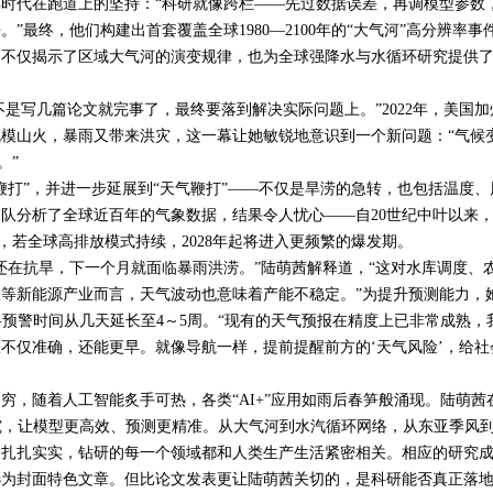
代在跑道上的坚持：“科研就像跨栏——先过数据误差，再调模型参数
。”最终，他们构建出首套覆盖全球
1980
—
2100
年的“大气河”高分辨率事
，不仅揭示了区域大气河的演变规律，也为全球强降水与水循环研究提供
是写几篇论文就完事了，最终要落到解决实际问题上。”
2022
年，美国加
模山火，暴雨又带来洪灾，这一幕让她敏锐地意识到一个新问题：“气候
。”
”，并进一步延展到“天气鞭打”——不仅是旱涝的急转，也包括温度、
团队分析了全球近百年的气象数据，结果令人忧心——自
20
世纪中叶以来
，若全球高排放模式持续，
2028
年起将进入更频繁的爆发期。
在抗旱，下一个月就面临暴雨洪涝。”陆萌茜解释道，“这对水库调度、
等新能源产业而言，天气波动也意味着产能不稳定。”为提升预测能力，
将预警时间从几天延长至
4
～
5
周。“现有的天气预报在精度上已非常成熟，
不仅准确，还能更早。就像导航一样，提前提醒前方的‘天气风险’，给社
，随着人工智能炙手可热，各类“
AI+
”应用如雨后春笋般涌现。陆萌茜
究，让模型更高效、预测更精准。从大气河到水汽循环网络，从东亚季风
，扎扎实实，钻研的每一个领域都和人类生产生活紧密相关。相应的研究
选为封面特色文章。但比论文发表更让陆萌茜关切的，是科研能否真正落