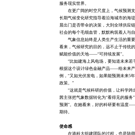
服务现实世界。
在更广阔的时空尺度上，气候预测支撑
长期气候变化研究指导着沿海城市的海
晨出门是否带伞的决策，大到全球供应
社会的每个毛细血管，默默构筑着人与
气象信息始终是人类生产生活的重要坐
看来，气候研究的目的，远不止于传统的
赋能价值的天地——“可持续发展”。
“比如建海上风电场，要知道未来若干
根据这个设计绿色金融产品——给未来产
例，“又如光伏发电，如果能预测未来
5
年
政策。”
“这就是气候科研的价值，让科学跨出
茜主张把气象数据转化为“看得见的服务”
预测”。在她看来，好的科研要有温度—
期待。
使命感
在港科大组建团队的过程，也是陆萌