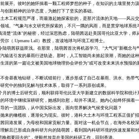
展开。彼时的她怀揣着一颗工程师梦想的种子，在知识的土壤里努力
力与创新精神的治学态度，为她打下了坚实的基础。
木工程规范严谨，而最激起她探索欲的，是那片流体的天地——风云
领域。“气象与水文研究所探索的，不只一隅的风雨，而是贯穿地球系统
搞清楚“流体”的秘密，经过深思熟虑，陆萌茜远赴美国哥伦比亚大学，师
家劳尔（
.Upmanu Lall
）教授，攻读地球与环境工程博士。
令陆萌茜获益匪浅。在那里，陆萌茜首次将机器学习、“大气河”新概念与
水汽输送引发的暴雨行进轨迹。那时，人工智能尚未掀起浪潮，而她的这
生涯的第一篇论文被美国地球物理协会评价为“或可改变未来洪水预报的
舍昼夜地钻研，不断试错前行，逐步形成了自己在暴雨、洪水、热带
害研究中的独到见解与技术体系，取得了一系列原创成果。
个月的博士后研究后，顺利获得哥伦比亚大学新建立的数据科学院和统计
术的环境中继续深耕研究，她感到欣慰，却并不满足。她内心始终怀揣着
主导的一流团队，从中国实际出发，面向世界解决气候变化问题？
来的橄榄枝，逐渐化为现实。彼时，港科大土木与环境工程系正值扩
萌茜回港发展，为母校和国家贡献力量。面对这一机会节点，在海外名校
刻理解且已形成自身科研方向的陆萌茜，看到国内科研环境的快速发展和
早晚都要回去的”，便毅然放弃在美国的科研工作，回到香港。