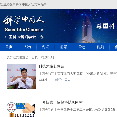
欢迎您登录科学中国人官方网站!!
首页
人物
视点
前沿
杂志
视频
您所在的位置是：
首页
> 特别策划
科技大佬赶两会
【两会特写】百度掌门人李彦宏、“小米之父”雷军、苏宁
李东生……
科学中国人
一号提案：扬起科技风向标
【两会动向】全国政协十二届二次会议共收到提案5875件