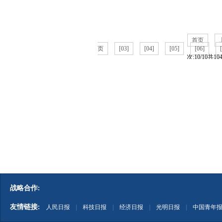
首页
页
[03]
[04]
[05]
[06]
次:10/10共10
战略合作:
友情链接:
人民日报
|
科技日报
|
经济日报
|
光明日报
|
中国青年