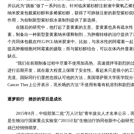
并以此为“跳板”做了一系列出击。针对临床紫杉醇注射液中聚氧乙烯蓖
纳米胶束包载紫杉醇和多烯紫杉醇，获得了可静脉注射的新型紫杉烷
作用，为创制新型紫杉烷水基制剂提供了新选择。
在随后的研究中，他打起了姜黄素的主意。姜黄素也具有疏水性，他
素，制备出一种新型姜黄素纳米缓释制剂，为肿瘤转移的治疗提供了
个共同体包载在PEG/PCL纳米胶束中。比如，与亲水性的阿霉素
提高肿瘤细胞对阿霉素的摄取；而与紫杉醇结合，可以在体内外显著
缺点。
“我们在前期制备过程中尽量不使用加高热、高速搅拌等剧烈的过
进行后期开发，就在最大程度上保障了安全性。看起来只是很小的工
充道。国际同行们显然也很认可他的方法，美国堪萨斯大学医学院分子生物学研
Cancer Ther上公开表示，巩长旸的方法“不使用有毒有机溶剂和剧
逐梦前行 挫折的背后是成长
2015年8月，中组部第二批“万人计划”青年拔尖人才名单公示，
是生物治疗国家重点实验室/“2011计划”生物治疗协同创新中心副
就已经悄悄萌芽。