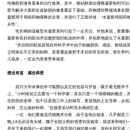
性胸腔积液有显著的治疗效果。其中，紫杉醇原位缓释凝胶制剂可以
胶为解决大面积全皮缺损的修复奠定了基础。药物缓控释领域著名期刊J Con
凝胶用于局部药物缓释的文章，并进行了正面评述：“水凝胶局部药
从性”。
巩长旸的温敏型水凝胶系列引起了一众关注。对他来说，更重要的
凝胶有良好的防治术后腹腔组织粘连的作用，并创新地提出了水凝胶
“术后组织粘连是指在外科手术中由于机械损伤、感染、射线或异
之间发生不正常的粘附，是普通盆腹腔手术后的常见疾病，发生率约为6
入临床，一定会为患者带来福音。
授业有道 感念师恩
四川大学浓厚的学习氛围以及它的包容与开放，吸引着无数学子
上。“小时候说立志要当一个科学家，其实只是一个很模糊的概念，
生阶段的老师，也不仅是我工作上的领导，更是我的人生导师，从他
科研，怎么做好科研。”在接受采访时巩长旸回忆道。
一次，他们要做流式细胞术分析，由于染色比较多，几乎都是三色
晚上8点还没有头绪。魏于全院士刚好巡查到实验室，就进来和他们
是坐下来和我们一起调整，又指导我们做结果分析，等到全部完成，