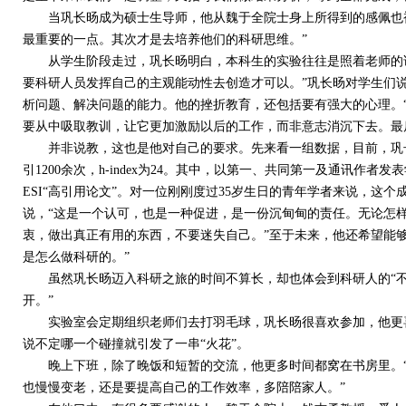
当巩长旸成为硕士生导师，他从魏于全院士身上所得到的感佩也被
最重要的一点。其次才是去培养他们的科研思维。”
从学生阶段走过，巩长旸明白，本科生的实验往往是照着老师的说
要科研人员发挥自己的主观能动性去创造才可以。”巩长旸对学生们
析问题、解决问题的能力。他的挫折教育，还包括要有强大的心理。
要从中吸取教训，让它更加激励以后的工作，而非意志消沉下去。最
并非说教，这也是他对自己的要求。先来看一组数据，目前，巩长旸已
引1200余次，h-index为24。其中，以第一、共同第一及通讯作者发表
ESI“高引用论文”。对一位刚刚度过35岁生日的青年学者来说，这
说，“这是一个认可，也是一种促进，是一份沉甸甸的责任。无论怎
衷，做出真正有用的东西，不要迷失自己。”至于未来，他还希望能
是怎么做科研的。”
虽然巩长旸迈入科研之旅的时间不算长，却也体会到科研人的“不一
开。”
实验室会定期组织老师们去打羽毛球，巩长旸很喜欢参加，他更喜
说不定哪一个碰撞就引发了一串“火花”。
晚上下班，除了晚饭和短暂的交流，他更多时间都窝在书房里。“
也慢慢变老，还是要提高自己的工作效率，多陪陪家人。”