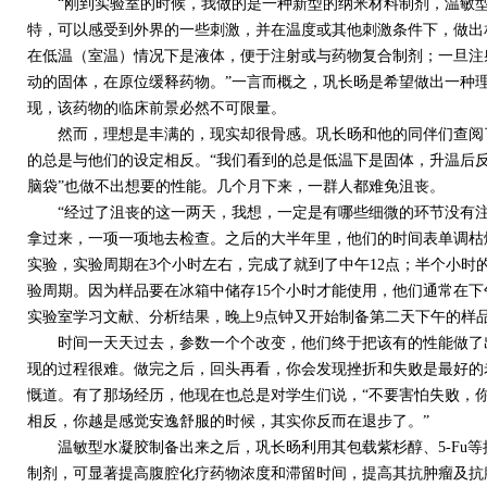
“刚到实验室的时候，我做的是一种新型的纳米材料制剂，温敏型
特，可以感受到外界的一些刺激，并在温度或其他刺激条件下，做出
在低温（室温）情况下是液体，便于注射或与药物复合制剂；一旦注
动的固体，在原位缓释药物。”一言而概之，巩长旸是希望做出一种
现，该药物的临床前景必然不可限量。
然而，理想是丰满的，现实却很骨感。巩长旸和他的同伴们查阅了
的总是与他们的设定相反。“我们看到的总是低温下是固体，升温后反
脑袋”也做不出想要的性能。几个月下来，一群人都难免沮丧。
“经过了沮丧的这一两天，我想，一定是有哪些细微的环节没有注
拿过来，一项一项地去检查。之后的大半年里，他们的时间表单调枯燥
实验，实验周期在3个小时左右，完成了就到了中午12点；半个小时
验周期。因为样品要在冰箱中储存15个小时才能使用，他们通常在下
实验室学习文献、分析结果，晚上9点钟又开始制备第二天下午的样
时间一天天过去，参数一个个改变，他们终于把该有的性能做了出
现的过程很难。做完之后，回头再看，你会发现挫折和失败是最好的
慨道。有了那场经历，他现在也总是对学生们说，“不要害怕失败，
相反，你越是感觉安逸舒服的时候，其实你反而在退步了。”
温敏型水凝胶制备出来之后，巩长旸利用其包载紫杉醇、5-Fu等
制剂，可显著提高腹腔化疗药物浓度和滞留时间，提高其抗肿瘤及抗