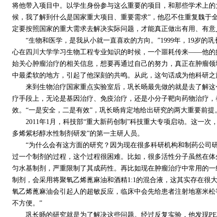
将他带入项目中。以学生身份参与这么重要的项目，和那些学术上的
候，我了解到什么是国家重大项目、重要需求”，他忍不住重复魏于
定要按照国家的重大需求去解决实际问题，才能真正做出有用、有意
“生物和医学，是我从小就一直喜欢的方向。”1999年，19岁的
心在四川大学学习生物工程专业知识的时候，一个噩耗传来——他的
始关心肿瘤治疗的相关信息，想要再通过自己的努力，真正在肿瘤领
中最柔软的地方，引起了他深刻的共鸣。从此，这句话成为他科研之
来到生物治疗国家重点实验室后，巩长旸最先做的就是去了解这个
疗手段上，无论是基因治疗、免疫治疗，还是小分子靶向药物治疗，
效。“一是安全，二是有效”，巩长旸肯定地给出研究的两大重要前提
2011年1月，科技部“重大新药创制”科技重大专项启动。这一次
多烯紫杉醇水性制剂研发”的第一主研人员。
“为什么会有这方面的研究？因为现在很多科研机构和制药公司研
过一个制剂的过程，这个过程很困难。比如，很多活性分子虽然在体
匀水基制剂，严重限制了其成药性。再比如现在肿瘤治疗中常用的一
制剂，会采用将聚氧乙烯蓖麻油和酒精1:1的混合液，这其实存在很
氧乙烯蓖麻油会引起人的超敏反应，临床中会先给患者注射地塞米松
不方便。”
巩长旸的研究就是为了解决这些问题。经过反复实验，他发现PEG