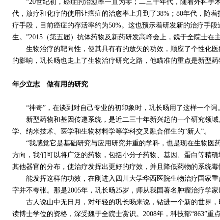
“20世纪初，癌症的治愈率一直为零；二三十年代，随着外科手术治
代，放疗和化疗的使用让癌症的治愈率上升到了38%；80年代，随着
疗手段，目前癌症的存活率约为50%。这也预示着研发新的治疗手
生。”2015（第五届）抗体药物及新药研发高峰会上，魏于全院士在
生物治疗的靶向性，使其具有有的放矢的功效，顺应了个性化医疗
的影响，巩长旸也走上了生物治疗研究之路，他瞄准的重点是新型药
年少立志 做有用的研究
“神奇”，在谈到对自己专业的初印象时，巩长旸用了这样一个词
新型药物和基因传递系统，是近二三十年新兴起的一个研究领域。
学、纳米技术、医学和生物材料学等学科交叉融合催生的“新人”。
“我感觉它是基础研究与应用研究并重的学科，也是现在生物医药领
方向，我们可以将广泛的药物，包括小分子药物、基因、蛋白等精确
其他器官的分布，使治疗发挥出更好的疗效，并且降低药物的系统毒
能发挥这样的功效，在刚进入四川大学华西医院生物治疗国家重点
字并不夸张。那是2005年，巩长旸25岁，师从我国著名肿瘤治疗学
古人说山中无日月，对年轻的巩长旸来说，钻进一个新的世界，时间
读博士学位的资格，深受魏于全院士赏识。2008年，科技部“863