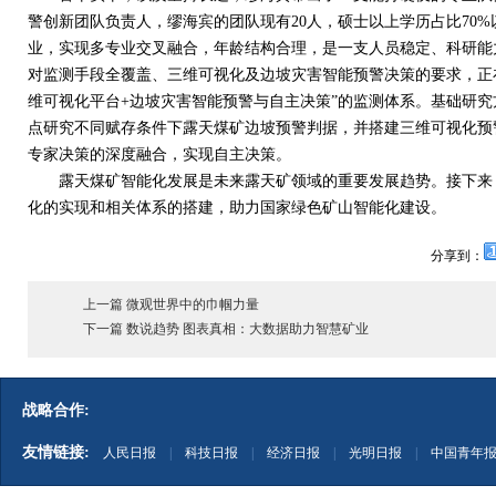
警创新团队负责人，缪海宾的团队现有
20
人，硕士以上学历占比
70%
业，实现多专业交叉融合，年龄结构合理，是一支人员稳定、科研能
对监测手段全覆盖、三维可视化及边坡灾害智能预警决策的要求，正在
维可视化平台
+
边坡灾害智能预警与自主决策”的监测体系。基础研
点研究不同赋存条件下露天煤矿边坡预警判据，并搭建三维可视化预
专家决策的深度融合，实现自主决策。
露天煤矿智能化发展是未来露天矿领域的重要发展趋势。接下来，
化的实现和相关体系的搭建，助力国家绿色矿山智能化建设。
分享到：
上一篇 微观世界中的巾帼力量
下一篇 数说趋势 图表真相：大数据助力智慧矿业
战略合作:
友情链接:
人民日报
|
科技日报
|
经济日报
|
光明日报
|
中国青年