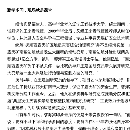
勤学多问，现场就是课堂
缪海宾是福建人，高中毕业考入辽宁工程技术大学。硕士期间，他
诣颇深的王来贵教授。
2009
年毕业后，又经王来贵教授推荐师从时任
学位，从此进入安全科学与工程领域，专业从事露天煤矿安全技术研
统筹“抚顺西露天矿区地质灾害综合治理研究”并不是缪海宾第一
露天矿南帮边坡就曾发生大面积的蠕动变形，南帮边坡外缘出现两条
积超过
1
亿立方米。彼时，缪海宾正在攻读博士学位。他回忆道：“因
顺西露天矿为了不被关停，委托我的导师王建国研究员牵头展开研究
大变形这一重大课题进行治理与监测方面的研究。”
历时
4
年，在王建国研究员的领导下，项目团队采用监测先行、
底治住了抚顺西露天矿南帮大变形，保证了露天矿的安全生产。缪海
科沈阳分院工作至今。之后，他又在煤炭科学研究总院抚顺分院和北
题“典型次生灾害实景动态模型快速构建方法研究”，主要致力于边
动态建模，为后续的应急救援提供基础支撑。
回首学生时代，缪海宾印象最深的便是王来贵教授的一句话。“他
说，要有不耻下问和好学多问的态度，要努力在
3
～
5
年内强化自身本
影响。“因本科和硕士均学习力学专业，偏向于理论，读博和参加工