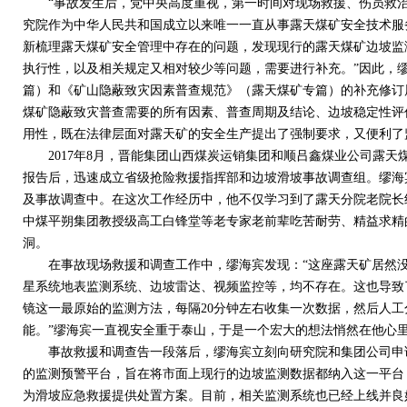
“事故发生后，党中央高度重视，第一时间对现场救援、伤员救治
究院作为中华人民共和国成立以来唯一一直从事露天煤矿安全技术服
新梳理露天煤矿安全管理中存在的问题，发现现行的露天煤矿边坡监
执行性，以及相关规定又相对较少等问题，需要进行补充。”因此，
篇）和《矿山隐蔽致灾因素普查规范》（露天煤矿专篇）的补充修订
煤矿隐蔽致灾普查需要的所有因素、普查周期及结论、边坡稳定性评
用性，既在法律层面对露天矿的安全生产提出了强制要求，又便利了
2017
年
8
月，晋能集团山西煤炭运销集团和顺吕鑫煤业公司露天
报告后，迅速成立省级抢险救援指挥部和边坡滑坡事故调查组。缪海
及事故调查中。在这次工作经历中，他不仅学习到了露天分院老院长
中煤平朔集团教授级高工白锋堂等老专家老前辈吃苦耐劳、精益求精
洞。
在事故现场救援和调查工作中，缪海宾发现：“这座露天矿居然没
星系统地表监测系统、边坡雷达、视频监控等，均不存在。这也导致
镜这一最原始的监测方法，每隔
20
分钟左右收集一次数据，然后人工
能。”缪海宾一直视安全重于泰山，于是一个宏大的想法悄然在他心
事故救援和调查告一段落后，缪海宾立刻向研究院和集团公司申请
的监测预警平台，旨在将市面上现行的边坡监测数据都纳入这一平台
为滑坡应急救援提供处置方案。目前，相关监测系统也已经上线并良