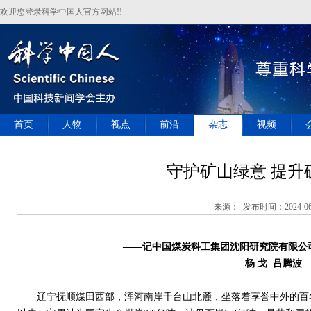
欢迎您登录科学中国人官方网站!!
首页
人物
视点
前沿
杂志
视频
守护矿山绿意 提升
来源： 发布时间：2024-06
——记中国煤炭科工集团沈阳研究院有限公
杨 戈
吕腾波
辽宁抚顺煤田西部，浑河南岸千台山北麓，坐落着享誉中外的百年