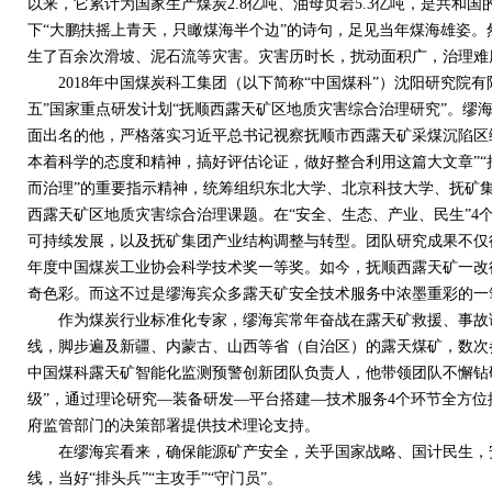
以来，它累计为国家生产煤炭
2.8
亿吨、油母页岩
5.3
亿吨，是共和国
下“大鹏扶摇上青天，只瞰煤海半个边”的诗句，足见当年煤海雄姿
生了百余次滑坡、泥石流等灾害。灾害历时长，扰动面积广，治理难
2018
年中国煤炭科工集团（以下简称“中国煤科”）沈阳研究院有
五”国家重点研发计划“抚顺西露天矿区地质灾害综合治理研究”。缪
面出名的他，严格落实习近平总书记视察抚顺市西露天矿采煤沉陷区
本着科学的态度和精神，搞好评估论证，做好整合利用这篇大文章”
而治理”的重要指示精神，统筹组织东北大学、北京科技大学、抚矿
西露天矿区地质灾害综合治理课题。在“安全、生态、产业、民生”
4
可持续发展，以及抚矿集团产业结构调整与转型。团队研究成果不仅
年度中国煤炭工业协会科学技术奖一等奖。如今，抚顺西露天矿一改
奇色彩。而这不过是缪海宾众多露天矿安全技术服务中浓墨重彩的一
作为煤炭行业标准化专家，缪海宾常年奋战在露天矿救援、事故调
线，脚步遍及新疆、内蒙古、山西等省（自治区）的露天煤矿，数次
中国煤科露天矿智能化监测预警创新团队负责人，他带领团队不懈钻研
级”，通过理论研究—装备研发—平台搭建—技术服务
4
个环节全方位
府监管部门的决策部署提供技术理论支持。
在缪海宾看来，确保能源矿产安全，关乎国家战略、国计民生，安
线，当好“排头兵”“主攻手”“守门员”。