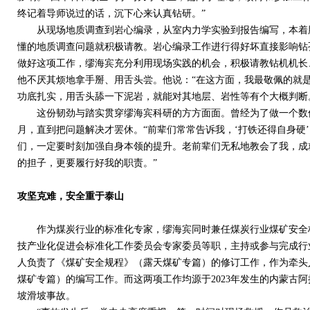
终记着导师说过的话，沉下心来认真钻研。”
从现场地质调查到岩心编录，从室内力学实验到报告编写，本着脸
懂的地质调查问题就积极请教。岩心编录工作进行得好坏直接影响钻
做好这项工作，缪海宾充分利用现场实践的机会，积极请教钻机机长
他不厌其烦地拿手掰、用舌头尝。他说：“在这方面，我最敬佩的就
功底扎实，用舌头舔一下泥岩，就能对其地层、岩性等有个大概判断
这份韧劲与踏实贯穿缪海宾科研的方方面面。曾经为了做一个数值
月，直到把问题解决才罢休。“前辈们常常告诉我，‘打铁还得自身硬
们，一定要时刻加强自身本领的提升。老前辈们无私地教会了我，成
的担子，更要履行好我的职责。”
攻坚克难，安全重于泰山
作为煤炭行业的标准化专家，缪海宾同时兼任煤炭行业煤矿安全标
技产业化促进会标准化工作委员会专家委员等职，主持或参与完成行
人负责了《煤矿安全规程》（露天煤矿专篇）的修订工作，作为牵头
煤矿专篇）的编写工作。而这两项工作均源于
2023
年发生的内蒙古阿
坡滑坡事故。