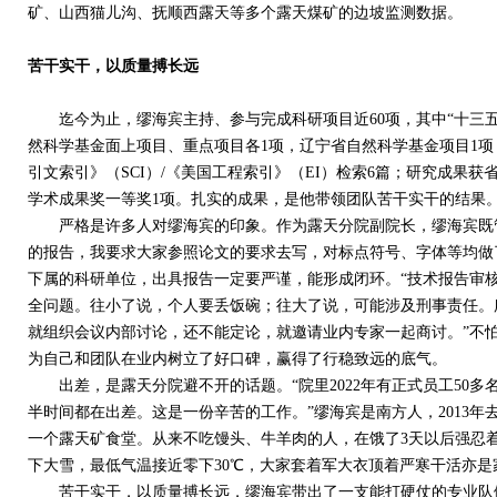
矿、山西猫儿沟、抚顺西露天等多个露天煤矿的边坡监测数据。
苦干实干，以质量搏长远
迄今为止，缪海宾主持、参与完成科研项目近
60
项，其中“十三五
然科学基金面上项目、重点项目各
1
项，辽宁省自然科学基金项目
1
项
引文索引》（
SCI
）
/
《美国工程索引》（
EI
）检索
6
篇；研究成果获
学术成果奖一等奖
1
项。扎实的成果，是他带领团队苦干实干的结果
严格是许多人对缪海宾的印象。作为露天分院副院长，缪海宾既管
的报告，我要求大家参照论文的要求去写，对标点符号、字体等均做
下属的科研单位，出具报告一定要严谨，能形成闭环。“技术报告审
全问题。往小了说，个人要丢饭碗；往大了说，可能涉及刑事责任。
就组织会议内部讨论，还不能定论，就邀请业内专家一起商讨。”不
为自己和团队在业内树立了好口碑，赢得了行稳致远的底气。
出差，是露天分院避不开的话题。“院里
2022
年有正式员工
50
多
半时间都在出差。这是一份辛苦的工作。”缪海宾是南方人，
2013
年
一个露天矿食堂。从来不吃馒头、牛羊肉的人，在饿了
3
天以后强忍
下大雪，最低气温接近零下
30
℃，大家套着军大衣顶着严寒干活亦是
苦干实干，以质量搏长远，缪海宾带出了一支能打硬仗的专业队伍