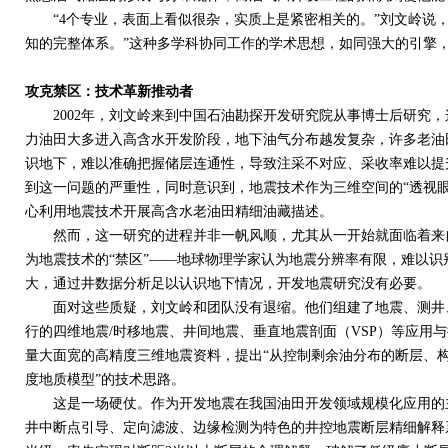
“
4
个专业，表面上看似很杂，实质上是紧密相关的。”刘文岭说，
知的完整体系。”这种多学科协同工作的学术思想，如同强大的引擎
攻克禁区：技术革新推动者
2002
年，刘文岭来到中国石油勘探开发研究院从事博士后研究，
力油田大多进入高含水开发阶段，地下油气分布越发复杂，许多老油
识地下，难以准确把握储层连通性，导致注采不对应、采收率难以提
到这一问题的严重性，同时意识到，地震技术作为三维空间的“透视
心利用地震技术开展高含水老油田精细油藏描述。
然而，这一研究的进程并非一帆风顺，尤其从一开始就面临着来自
为地震技术的“禁区”——地球物理学家认为地震分辨率有限，难以
大，通过井数据分析足以认识地下情况，开发地震研究没有必要。
面对这些质疑，刘文岭和团队没有退缩。他们组建了地震、测井、
行的四维地震
/
时移地震、井间地震、垂直地震剖面（
VSP
）等应用与
量大面宽的高精度三维地震资料，提出“从控制剩余油分布的断层、
度地质模型”的技术思路。
这是一场硬仗。作为开发地震在我国油田开发领域规模化应用的主
井中断点引导、定向滤波、边缘检测为特色的井控地震断层精细解释