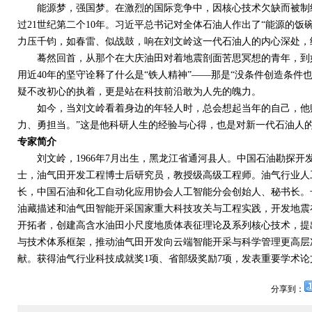
能源梦，强国梦。在激烈的国际竞争中，因核心技术欠缺而被制约
过
21
世纪第二个
10
年。习近平总书记对全体石油人作出了“能源的饭
力压千钧，如春雷、似战鼓，响在刘文岭这一代石油人的内心深处，
蓦然回首，从那个在大庆油田对着地震剖面苦思冥想的青年，到如
用近
40
年的坚守诠释了什么是“铁人精神”——那是“没条件创造条件
疑不改初心的执着，更是站在科技前沿敢为人先的魄力。
如今，当刘文岭看着身边的年轻人时，总会想起当年的自己，他赠
力、勇担当。”这是他科研人生的经验与心得，也是对新一代石油人
专家简介
刘文岭，
1966
年
7
月出生，黑龙江省通河县人。中国石油勘探开
士，油气田开发工程博士后研究员，教授级高级工程师。油气行业人
长，中国石油和化工自动化应用协会人工智能分会创始人、秘书长。
油藏描述和油气田智能开采国家重大科技攻关与工程实践，开发地震
开拓者，创建高含水油田小尺度地质体表征理论及系列核心技术，提
与技术体系框架，推动油气田开发向云端智能开采与科学管理更高层
献。获得油气行业科技成就奖
1
项、省部级奖励
7
项，发表重要学术论
分享到：