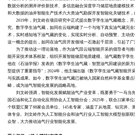
数据分析的测井评价新技术、多信息融合深度学习储层地质建模技术
和大数据的油井智能生产技术六大类油气勘探开发智能化关键技术，
2019
年，刘文岭在项目研究中正式提出数字孪生油气藏概念，开
究。数字孪生油气藏，如同在云端构建了一个与地下真实油气藏完全
术，实时感知地下油气藏的变化，实现实时分析、自动预警、主动优
这一概念的提出，如同在油气田开发领域一石激起千层浪，引起了广
为了推动这一理论落地，作为油气田云端智能开采的倡导者与推动
能开采技术体系框架，组织开展智能储层地质建模、油气藏数字孪生
他在《石油学报》发表的《数字孪生油气藏：智慧油气田建设的新方
型提供了重要指导”；
2024
年，他主编出版《数字孪生油气藏智能开
与实践成果。如今，数字孪生油气藏已被纳入国家自然科学基金重点
畴，成为油气智能化发展的战略高地。
刘文岭强调，智能化发展赋能油气产业变革，既要勇于“一马当先”
国石油和化工自动化应用协会人工智能分会；
2025
年，联合
22
家单位
个联盟汇聚了
88
家会员单位、
145
名专家，涵盖了从地震、钻完井、
体专业。刘文岭作为人工智能分会和油气行业人工智能大模型创新联
众智，大力推动油气行业智能化发展。