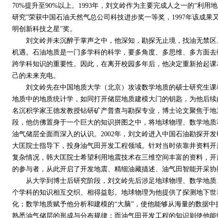
70%
提升至
90%
以上。
1993
年，刘文岭作为主要完成人之一的“利用地
研究”荣获中国石油天然气总公司科技进步奖一等奖，
1997
年该成果
明创新科技之星”奖。
刘文岭并未沉醉于掌声之中，他深知，勘探无止境，找油无禁区。
机遇。石油地质是一门多学科的科学，要多角度、多思维、多方面去
跨学科知识的重要性。因此，在离开校园多年后，他决定重新拾起课
己的未来充电。
刘文岭先在中国地质大学（北京）攻读数学地质的硕士研究生课程
地质中的地质统计学，如同打开储层地质建模大门的钥匙，为他后续
名沉积学家王德发教授钻研矿产普查与勘探专业，博士论文聚焦于地
段，他仿佛置身于一个巨大的知识拼图之中，将地球物理、数学地质
油气储层全面而深入的认识。
2002
年，刘文岭进入中国石油勘探开发
大匡院士指导下，投身油气田开发工程领域。针对当时依靠井资料开
复杂情况，韩大匡院士希望利用地震技术在三维空间丰富的资料，开
的参与者，从此开启了开发地震、精细油藏描述、油气田智能开采协
从大学到博士后研究阶段，刘文岭先后涉足地球物理、数学地质
个学科的知识相互交织、相得益彰。地球物理为他提供了探测地下世
化；数学地质赋予他分析和建模的“大脑”，使他能够从海量的数据
熟悉油气储层的形成与分布规律；而油气田开发工程的知识则使他能