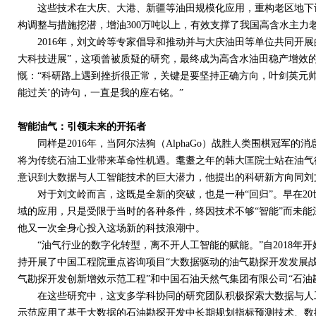
这些技术在大庆、大港、新疆等油田规模化应用，重构老区地下认
构调整与措施挖潜，增油
300
万吨以上，有效支撑了我国高含水主力
2016
年，刘文岭等专家倡导和推动并与大庆油田等单位共同开展的
大科技进展”，这项曾被质疑的研究，最终成为高含水油田稳产增效的
慨：“科研路上遇到挫折很正常，关键是要坚持正确方向，叶剑英元
能过关’的诗句，一直是我的座右铭。”
智能油气：引领未来的开拓者
同样是
2016
年，当阿尔法狗（
AlphaGo
）战胜人类围棋冠军的消
将为传统石油工业带来革命性机遇。耄耋之年的韩大匡院士站在油气
意识到大数据与人工智能技术的巨大潜力，他提出的科研新方向同刘
对于刘文岭而言，这既是全新的突破，也是一种“回归”。早在
20
域的应用，只是受限于当时的各种条件，终因技术不够“智能”而未能
他又一次全身心投入这场新的科技浪潮中。
“油气行业的数字化转型，离不开人工智能的赋能。”自
2018
年开
持开展了中国工程院重点咨询项目“大数据驱动的油气勘探开发发展战
气勘探开发创新增效示范工程”和中国石油天然气集团有限公司“石油
在这些研究中，这支多学科协同的研究团队积极探索大数据与人工
示范应用了基于大数据的石油勘探开发中长期规划指标预测技术、数