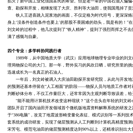
掐灭了新中国工业化强国富民的希望。但是老一辈的中国石油人偏偏
查、勘探和开发，相继发现了大庆、胜利等大油田，使我国甩掉了贫
铁人王进喜跳入泥浆池的画面，不仅定格为时代符号，更深深烙进
身上‘没条件创造条件也要上’的那股不畏困难的劲头，我是有的！”
刘文岭的过程中，他几次提到了“铁人精神”，提到了强烈而挥之不去
满了感慨与自豪。
四个专业：多学科协同践行者
1989
年，从中国地质大学（武汉）应用地球物理专业毕业的刘文
理局物探公司的大门。那一年，野外实习的风吹日晒，研究所里的挑
迅速成长为一名真正的石油人。
一年后，刘文岭被调入大庆油田勘探开发研究院，从此与开发地震
的预测还基本停留在“人工相面”的阶段——物探人员与地质工作者
判断砂体分布，不仅工作量巨大，还常常因为主观判断导致误差，给
“能不能用计算机技术改变这种现状？”这个念头在年轻的刘文岭
团队开启了国内油田开发领域首个微机版地震资料解释系统的研发之
于“
386
电脑”，攻克了地震波形畸变量化表征、模式识别等一系列技
套系统的成功研发，实现了储层预测从人工判断到计算机高精度预测
宋芳屯、模范屯油田的储层预测精度达到
90%
以上，还精准识别出大