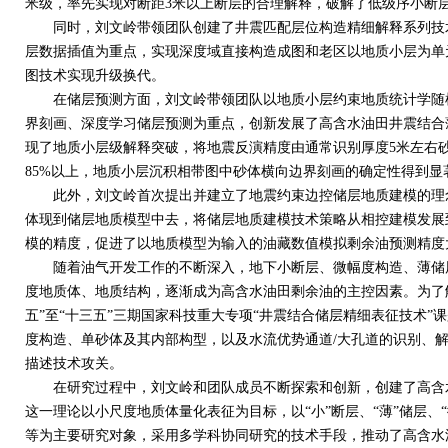
米级，率先实现对断距
3
米以上断层的合理解释，破解了低级序小断
同时，刘文岭带领团队创建了井震匹配层位构造精细解释系列技术
层数据插值为重点，实现深度域直接构造成图和老区以地质小层为单
图技术实现升级换代。
在储层预测方面，刘文岭带领团队以地质小层约束地质统计学随机
界刻画、深度学习储层预测为重点，创新发展了高含水油田井震结合
现了地质小层级解释突破，将地震反演精度由通常识别厚度
5
米左右
85%
以上，地质小层沉积相带图中砂体横向边界刻画的确定性得到显
此外，刘文岭首次提出并建立了地震约束边控储层地质建模的理念
体现到储层地质模型中去，将储层地质建模技术策略从相控建模发展
模的精度，促进了以地质模型为输入的油藏数值模拟剩余油预测精度
随着油气开发工作的不断深入，地下小断层、微幅度构造、薄储层
度地质体、地质结构，逐渐成为高含水油田剩余油的主控因素。为了
五”至“十三五”三期国家科技重大专项“井震结合储层精细表征技术
度构造、单砂体及其内部构型，以及水流优势通道
/
大孔道的识别、
描述技术攻关。
在研究过程中，刘文岭和团队成员不断探索和创新，创建了高含水
这一理论以小尺度地质体量化表征为目标，以“小”断层、“薄”储层、
等为主要研究对象，采用多学科协同研究的技术手段，推动了高含水