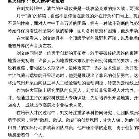
薪火相传：“铁人精神”布道者
在刘文岭眼中，油气的科研攻关是一场攻坚克难的持久战，两强
对于“勇”的解读，自然不是停留在肤浅的外在行为和口号上。真正
不屈的性格，面对人生中千辛万苦的困局，拥有一种战斗到底的气势
岭始终保持着这种坚韧不拔的精神，面对各种质疑和困难，他从未动
在大家看来，刘文岭具有一个顶级学者的视野和严谨，以及执着的
能被外界的声音所左右。
刘文岭同时是一位勇于创新的开拓者，敢于突破传统思维的束缚，
地震研究初期，许多人认为地震技术难以胜任识别薄储层的要求，开
没有退缩，带领团队长期坚持，最终攻克了一系列技术难题，为开发
生油气藏云端智能开采理论时，他更是展现出了非凡的创新勇气。这
将油气田开采由问题主导人工经验驱动的被动调控，转变为云端线上
作为韩大匡院士研究团队的负责人，刘文岭非常重视人才培养。他
才。他通过主持的国家科技重大专项课题，先后培养出开发地震、开
50
余人，成就
15
位高层次专业技术人员。
在培养人才的过程中，刘文岭注重多学科协同研究，让团队成员在
勇于探索，营造“敢想、敢试、敢错”的创新氛围，甘为人梯，为他
用自己的实际行动影响着团队成员。他严谨治学的态度、勇于创新的
地感染着每一个人。