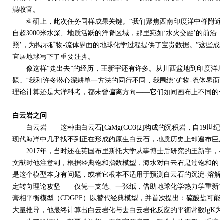
满收官。
科研上，此次任务同样成果关键。“我们聚焦西南印度洋中脊附近
自超
3000
米水深、地质活跃的洋脊区域，那里宛如‘水火交融’的前沿
照’，为揭示矿物
-
流体界面的地球化学过程提供了宝贵数据。”这些成
宜居地球写下了重要注脚。
像这样“走出去”的经历，王新宇还有许多。从川西盆地到印度洋
题。“我和许多潜心深耕单一方法的同行不同，我围绕‘矿物
-
流体界面
理论计算还是大洋科考，都未曾偏离方向——它们如同画布上不同的
白云岩之问
白云岩——这种由白云石
[CaMg(CO3)2]
构成的沉积岩，自
19
世纪
现代海洋中几乎找不到正在形成的原生白云石，地质历史上却遍布巨
2017
年，当时还在英国布里斯托大学从事博士后研究的王新宇，
文献时他注意到，根据经典饱和指数模型，海水对白云石是过饱和的
是这个模型本身有问题，或者它根本不适用于预测白云石的沉淀
-
溶
定转向理论攻坚——仅凭一支笔、一张纸，借助地球化学热力学重新
膏相平衡模型（
CDGPE
）以替代经典模型，并首次提出：硫酸盐可
大量推导，他最终计算出白云岩化与去白云岩化反应的平衡常数
lgK