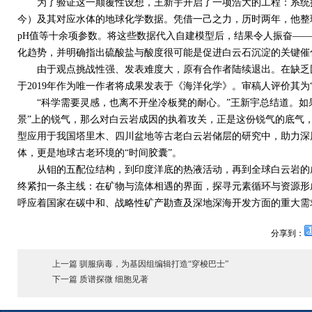
为了验证这一颠覆性设想，王新宇开启了一项浩大的工程：系统搜
今）及其对应水体的地球化学数据。凭借一己之力，历时两年，他整
pH
值等十余项参数。将这些数据代入自建模型后，结果令人振奋——
化趋势，并明确指出硫酸盐与酸度很可能是促进白云石沉淀的关键催
由于观点挑战性强、发表难度大，原有合作者陆续退出。在缺乏团
于
2019
年作为唯一作者将成果发表于《海洋化学》。审稿人评价其为
“科学需要灵感，也离不开坐冷板凳的耐心。”王新宇总结道。如果
景”上的锐气，那么对白云岩成因的执着攻关，正是这份锐气的底气
型应用于我国塔里木、四川盆地等古老白云岩储层的研究中，助力深
体，更是地球古老环境的“时间胶囊”。
从钼的五配位结构，到印度洋底的热液活动，再到全球白云岩的成
终紧扣一条主线：在矿物与流体相遇的界面，探寻元素循环与资源形
呼应着国家在碳中和、战略性矿产勘查及深地深海开发方面的重大需
分享到：
上一篇 驯服病毒，为基因组编辑打造“穿梭巴士”
下一篇 质谱探微 细胞见著