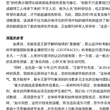
型”的经典分馏理论或将面临系统性质疑与修正。“创新不只是重现已
成都理工人传承下来的“不甘人后、敢为人先”的科研信念，也正影
终望向最高处，才可能超越现有阶段。为此，团队历经
3
年反复实验
清晰显现。该成果不仅为揭示海洋沉积环境中钼的循环机制提供了新
床的勘探提供了新的地球化学依据。正如期刊评审人所评价：“这是
深蓝的多变
如果说，实验室是王新宇解码地球的“显微镜”，那么远洋科考船就
科学家随国际痕量金属研究计划（
GEOTRACES
）科考船赴印度洋执
非凡：一方面，人类对印度洋的认识仍很有限；另一方面，这一航次
的实质性突破，是“身在内陆，心怀大海”的生动写照。
“同时，这也是一场‘十年之约’的实现，”王新宇补充道，“从
2014
样的风景。我很幸运获得这个机会，也特别感谢学校的支持。”这份
气。数月航程中，最令王新宇印象深刻的当数多元文化的交融与团队
“最大的挑战是晕船和作息紊乱——采样时间不固定，饮食睡眠都
列、南非的同事用各自语言的歌声互相打气。我们在
-15
℃的低温间
试数据……高强度作业下，全体科学家却始终保持进取状态，首席科
样。”如今回想，这些片段依然温暖。而当适应成为习惯，苦中作乐
着南十字星畅谈研究本质，在告别派对上与船员纵情歌舞……为期两