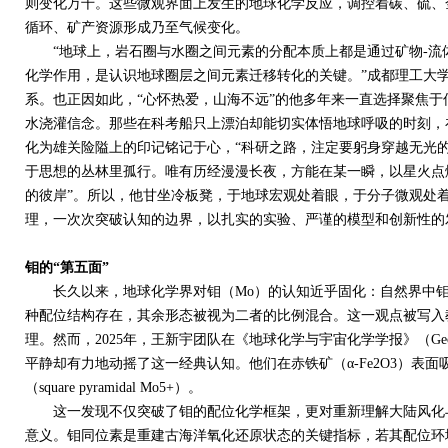
则变化万千。这些微观界面上发生的地球化学反应，调控着碳、硫、
循环、矿产资源形成乃至气候变化。
“地球上，岩石圈与水圈之间元素的分配本质上都是通过矿物
-
流
化学作用，是认识地球圈层之间元素迁移转化的关键。”成都理工大
系。也正因如此，“心怀热爱，山海不远”的他多年来一直选择聚焦于
水浇灌信念。那些在科考船只上漂泊却能切实体悟地球呼吸的时刻，
化为雄关险隘上的印记铭记于心，“科研之路，注定要躬身穿越无光
于思想的丛林里孤行。唯有历经漫漫长夜，方能在某一瞬，以星火点
的彼岸”。所以，他甘坐冷板凳，于地球宏观处着眼，于分子微观处
理，一次次突破认知的边界，以扎实的实验、严谨的模型和创新性的
钼的“第五面”
长久以来，地球化学界对钼（
Mo
）的认知近乎固化：自然界中
种配位结构存在，其余形态被视为二者的比例混合。这一观点被写入
理。然而，
2025
年，王新宇团队在《地球化学与宇宙化学学报》（
Ge
平静却有力地动摇了这一经典认知。他们在赤铁矿（α
-Fe2O3
）表面
（
square pyramidal Mo5+
）。
这一发现不仅突破了钼的配位化学框架，更对重新理解大陆风化与
意义。钼同位素是重建古海洋氧化还原状态的关键指标，若其配位环