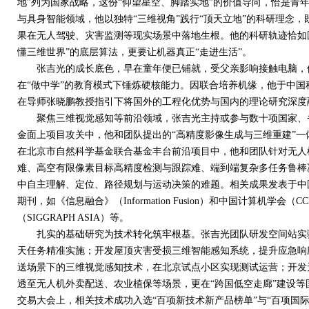
地”列为国家战略，这份“仰望星空、脚踏实地”的价值导向，恰是青
与具身智能领域，他以独特“三维视角”践行“顶天立地”的科研理念
果在无人驾驶、灾害监测等现实场景中落地生根。他的科研轨迹恰如
懂三维世界”的底层算法，更要让机器真正“走进生活”。
张吉光的成长底色，早在童年便已铺就，受父亲影响接触电脑，他
在“做中学”的教育模式下锤炼硬核能力。因联合培养机缘，他于中
在导师张晓鹏教授指引下将国外的工程化优势与国内的理论研究深度
聚焦三维视觉感知等前沿领域，张吉光主持或参与数十项国家、省
金面上项目攻关中，他和团队提出的“高精度影像生成与三维重建”
在北京市自然科学基金联合基金丰台前沿项目中，他和团队针对无人
难、高空有限像素目标高精度检测与跟踪难、端到端复杂多任务鲁棒
中自主理解、定位、路径规划与运动决策的难题。相关成果发表于中
期刊，如《信息融合》（
Information Fusion
）和中国计算机学会（
CC
（
SIGGRAPH ASIA
）等。
扎实的基础研究为技术转化筑牢根基。张吉光团队研发空间站实验
天任务精准实施；开发屋顶灾害受损三维智能感知系统，提升应急响
送场景下的三维视觉感知技术，在北京试点小区实现测试运营；开发
透至无人机外卖配送、农业植保等场景，更在“跨国低空走廊”建设等
交易大会上，相关技术成功入选“百项新技术新产品榜单”与“百项国