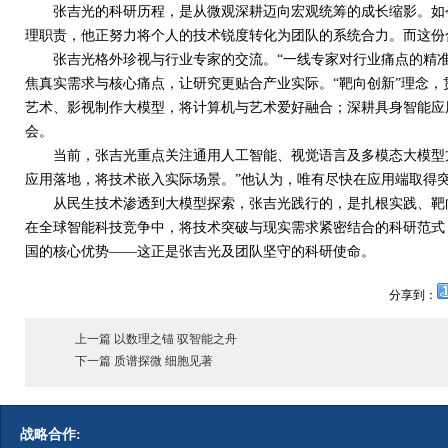
张吉光的科研历程，是从微观深耕迈向宏观统筹的成长缩影。如今
理职责，他正努力将个人的技术锐度转化为团队的系统合力。而这份
张吉光格外珍视与行业专家的交流。“一线专家对行业痛点的精准
焦真实需求与核心痛点，让研究更贴合产业实际。“靶向创新”理念
艺术、影视制作大模型，将计算机与艺术爱好融合；深耕具身智能应
会。
当前，张吉光重点关注通用人工智能、视觉语言及多模态大模型方
应用落地，将技术嵌入实际场景。”他认为，唯有尽快在应用端取得
从民生技术渗透到大模型探索，张吉光践行的，是扎根实践、靶向
在全球智能科技竞争中，将技术突破与现实需求紧密结合的科研范式
国的核心优势——这正是张吉光及团队坚守的科研使命。
分享到：
上一篇 以数理之锚 驭智能之舟
下一篇 质谱探微 细胞见著
战略合作: