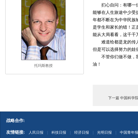
扪心自问：有哪一位学
能够在人生旅途中少受
年都不断在为中华民族
是学生和家长的错！正
能从大局看看，这千千
难道给都是龙的传人但
但是可以选择努力的娃
不管你们做不做，我要
油！
托玛斯教授
下一篇 中国科学
战略合作:
友情链接:
人民日报
|
科技日报
|
经济日报
|
光明日报
|
中国青年