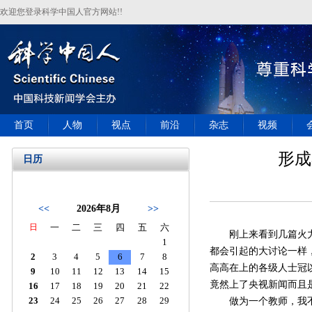
欢迎您登录科学中国人官方网站!!
首页
人物
视点
前沿
杂志
视频
形成
日历
<<
2026年8月
>>
日
一
二
三
四
五
六
刚上来看到几篇火力很
1
都会引起的大讨论一样
2
3
4
5
6
7
8
高高在上的各级人士冠以
9
10
11
12
13
14
15
竟然上了央视新闻而且
16
17
18
19
20
21
22
23
24
25
26
27
28
29
做为一个教师，我不