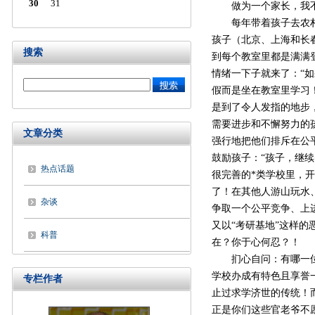
30
31
做为一个家长，我不
每年带着孩子去农村中
孩子（北京、上海和长
搜索
到每个教室里都是满满
情绪一下子就来了：“
假而是坐在教室里学习
是到了令人发指的地步
需要进步和不懈努力的
文章分类
强行地把他们排斥在公
鼓励孩子：“孩子，继
热点话题
很完善的*类学校里，
了！在其他人游山玩水
杂谈
争取一个公平竞争、上
又以“考研基地”这样
科普
在？你于心何忍？！
扪心自问：有哪一位老
学校办成有特色且享誉
专栏作者
止过求学济世的传统！
正是你们这些官老爷不