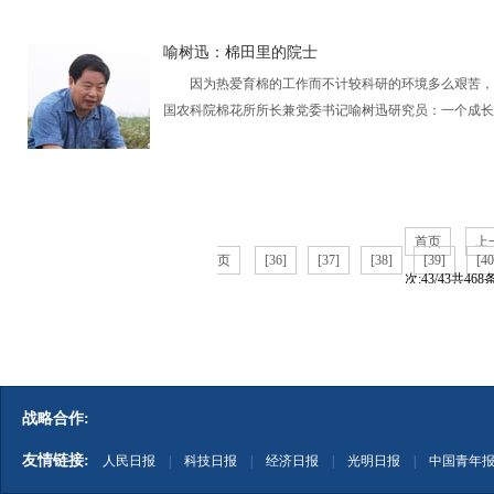
喻树迅：棉田里的院士
因为热爱育棉的工作而不计较科研的环境多么艰苦，因
国农科院棉花所所长兼党委书记喻树迅研究员：一个成长.
首页
上
页
[36]
[37]
[38]
[39]
[40
次:43/43共468
战略合作:
友情链接:
人民日报
|
科技日报
|
经济日报
|
光明日报
|
中国青年