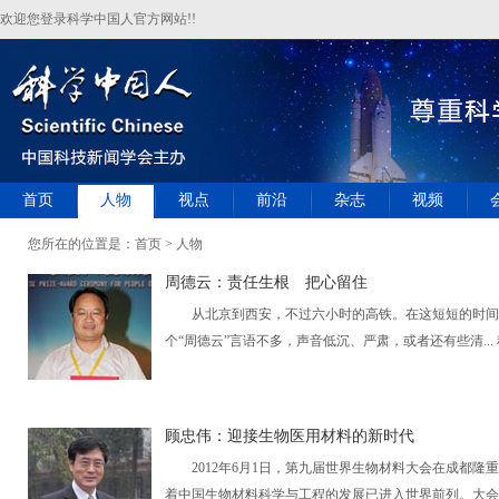
欢迎您登录科学中国人官方网站!!
首页
人物
视点
前沿
杂志
视频
您所在的位置是：
首页
> 人物
周德云：责任生根 把心留住
从北京到西安，不过六小时的高铁。在这短短的时间内
个“周德云”言语不多，声音低沉、严肃，或者还有些清...
顾忠伟：迎接生物医用材料的新时代
2012年6月1日，第九届世界生物材料大会在成都隆重
着中国生物材料科学与工程的发展已进入世界前列。大会.