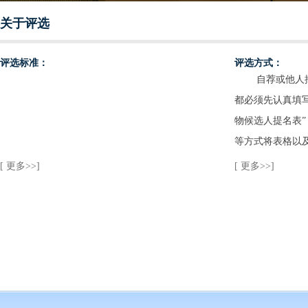
关于评选
评选标准：
评选方式：
自荐或他人推
都必须先认真填写
物候选人提名表
等方式将表格以
会。最新消息可
[ 更多>>]
[ 更多>>]
网站
www.scichi.c
信（微信号：sci