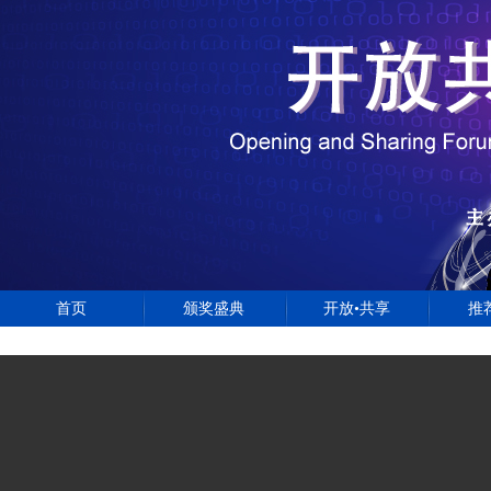
首页
颁奖盛典
开放•共享
推