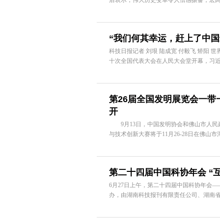
后表示，伟大历史变革令人倍感振奋，宏阔
“我们何其幸运，赶上了中国
科技日报记者 刘垠 陆成宽 付毅飞 矫阳 
十次全国代表大会在人民大会堂开幕，习近
第26届全国发明展览会一带
开
9月13日，中国发明协会和佛山市人民
与技术创新大赛将于11月26-28日在佛山
第二十四届中国科协年会 “
6月27日上午，第二十四届中国科协年会
办，由湖南科技报刊有限责任公司、湖南省科