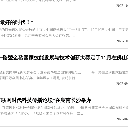
时代蓝图令人深受鼓舞，他们将牢记使命，勇于担...
2022-10
最好的时代！”
世界的目光再次聚焦金秋的北京，中国正式进入“二十大时间”。 10月16日，中国共产党
平同志代表第十九届中央委员会向大会作报告。...
2022-10
一路暨金砖国家技能发展与技术创新大赛定于11月在佛山
政府共同举行新闻发布会，宣布第26届全国发明展览会——一带一路暨金砖国家技能
市潭州国际会展中心举办。今年展会主题是“发明创新，...
2022-09
互联网时代科技传播论坛”在湖南长沙举办
——互联网时代科技传播论坛在湖南长沙举办。论坛由中国科技新闻学会与湖南省科协
技新闻学会协办。 论坛吸引来自全国的科学家、媒...
2022-06