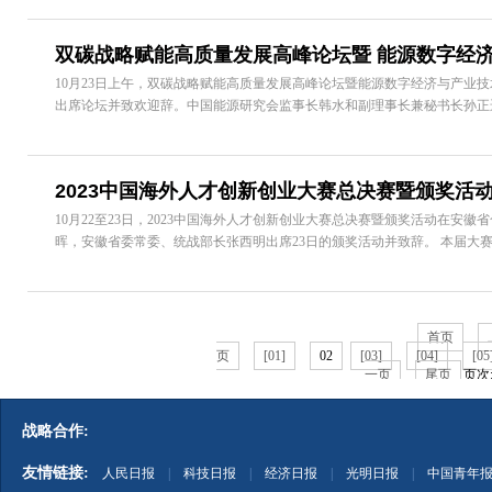
双碳战略赋能高质量发展高峰论坛暨 能源数字经
10月23日上午，双碳战略赋能高质量发展高峰论坛暨能源数字经济与产业
出席论坛并致欢迎辞。中国能源研究会监事长韩水和副理事长兼秘书长孙正运
2023中国海外人才创新创业大赛总决赛暨颁奖活
10月22至23日，2023中国海外人才创新创业大赛总决赛暨颁奖活动在安
晖，安徽省委常委、统战部长张西明出席23日的颁奖活动并致辞。 本届大赛以“
首页
页
[01]
02
[03]
[04]
[05
一页
尾页
页次:
战略合作:
友情链接:
人民日报
|
科技日报
|
经济日报
|
光明日报
|
中国青年